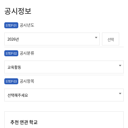
공시정보
공시년도
STEP 01
선택
공시분류
STEP 02
공시항목
STEP 03
추천 연관 학교