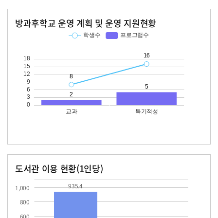
방과후학교 운영 계획 및 운영 지원현황
교과
특기적성
학생수
프로그램수
학생수
프로그램수
16
도서관 이용 현황(1인당)
장서수
대출자료수
935.4
935.4
1,000
800
600