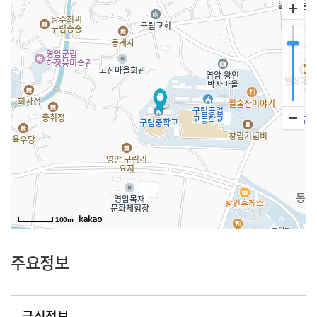
100m
주요정보
급식정보