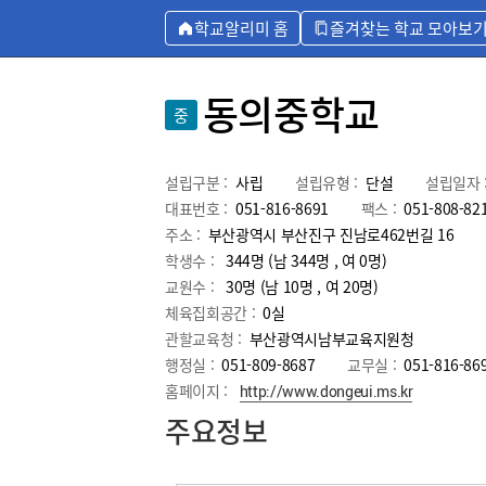
학교알리미 홈
즐겨찾는 학교 모아보
동의중학교
중
설립구분 :
사립
설립유형 :
단설
설립일자 
대표번호 :
051-816-8691
팩스 :
051-808-82
주소 :
부산광역시 부산진구 진남로462번길 16
학생수 :
344명 (남 344명 , 여 0명)
교원수 :
30명
(남
10
명 , 여
20
명)
체육집회공간 :
0실
관할교육청 :
부산광역시남부교육지원청
행정실 :
051-809-8687
교무실 :
051-816-86
홈페이지 :
http://www.dongeui.ms.kr
주요정보