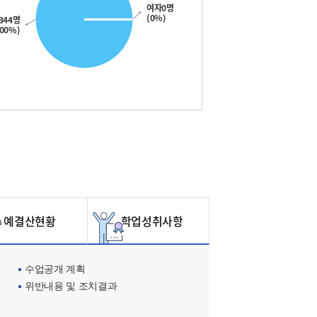
여자0명
(0%)
344명
100%)
예결산현황
학업성취사항
수업공개 계획
위반내용 및 조치결과