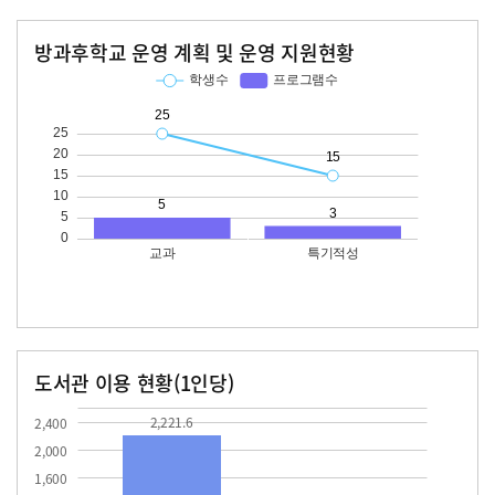
방과후학교 운영 계획 및 운영 지원현황
교과
특기적성
학생수
프로그램수
학생수
프로그램수
25
15
도서관 이용 현황(1인당)
장서수
대출자료수
2221.6
2,221.6
2,400
2,000
1,600