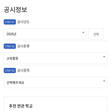
공시정보
공시년도
STEP 01
선택
공시분류
STEP 02
공시항목
STEP 03
추천 연관 학교