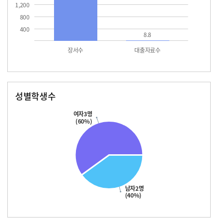
1,200
800
400
8.8
장서수
대출자료수
성별학생수
남자
여자
여자3명
(60%)
남자2명
(40%)