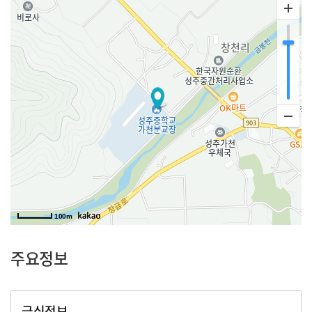
100m
주요정보
급식정보