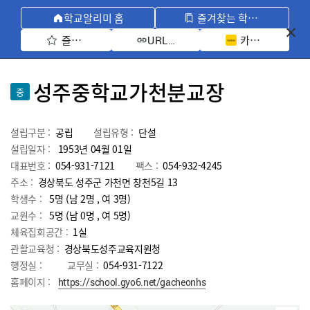
학교알리미 홈
즐겨찾는 학교 모아보기
즐겨찾기 선택
카카오톡 공유 
URL 복사
성주중학교가천분교장
중
설립구분 :
공립
설립유형 :
단설
설립일자 :
1953년 04월 01일
대표번호 :
054-931-7121
팩스 :
054-932-4245
주소 :
경상북도 성주군 가천면 창천5길 13
학생수 :
5명 (남 2명 , 여 3명)
교원수 :
5명
(남
0
명 , 여
5
명)
체육집회공간 :
1실
관할교육청 :
경상북도성주교육지원청
행정실 :
교무실 :
054-931-7122
홈페이지 :
https://school.gyo6.net/gacheonhs