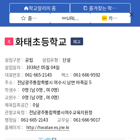
학교알리미 홈
즐겨찾는 학교 모아보기
즐겨찾기 선택
카카오톡 공유 
URL 복사
화태초등학교
초
폐교
설립구분 :
공립
설립유형 :
단설
설립일자 :
1938년 05월 04일
대표번호 :
061-665-2143
팩스 :
061-666-9592
주소 :
전남광주통합특별시 여수시 남면 마족길 5
학생수 :
0명 (남 0명 , 여 0명)
교원수 :
0명
(남
0
명 , 여
0
명)
체육집회공간 :
0실
관할교육청 :
전남광주통합특별시여수교육지원청
행정실 :
061-665-2143
교무실 :
061-666-9017
홈페이지 :
http://hwatae.es.jne.kr