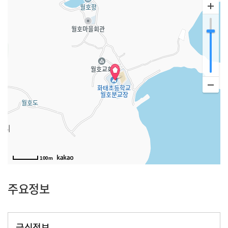
100m
주요정보
급식정보