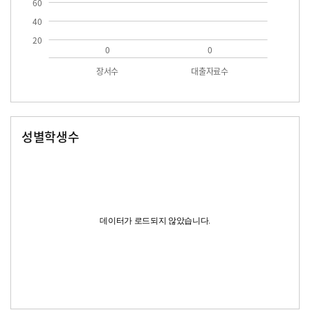
60
40
20
0
0
장서수
대출자료수
성별학생수
남자
여자
데이터가 로드되지 않았습니다.