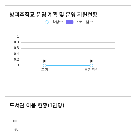
방과후학교 운영 계획 및 운영 지원현황
교과
특기적성
학생수
프로그램수
학생수
프로그램수
도서관 이용 현황(1인당)
장서수
대출자료수
100
80