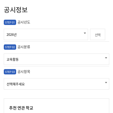
공시정보
공시년도
STEP 01
선택
공시분류
STEP 02
공시항목
STEP 03
추천 연관 학교