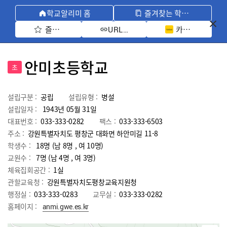
학교알리미 홈
즐겨찾는 학교 모아보기
즐겨찾기 선택
카카오톡 공유 
URL 복사
안미초등학교
초
설립구분 :
공립
설립유형 :
병설
설립일자 :
1943년 05월 31일
대표번호 :
033-333-0282
팩스 :
033-333-6503
주소 :
강원특별자치도 평창군 대화면 하안미길 11-8
학생수 :
18명 (남 8명 , 여 10명)
교원수 :
7명
(남
4
명 , 여
3
명)
체육집회공간 :
1실
관할교육청 :
강원특별자치도평창교육지원청
행정실 :
033-333-0283
교무실 :
033-333-0282
홈페이지 :
anmi.gwe.es.kr