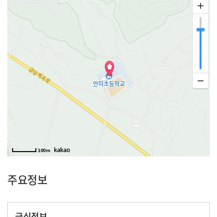
100m
주요정보
급식정보