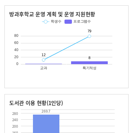
방과후학교 운영 계획 및 운영 지원현황
교과
특기적성
학생수
프로그램수
학생수
프로그램수
12
79
도서관 이용 현황(1인당)
장서수
대출자료수
269.7
269.7
280
240
200
160