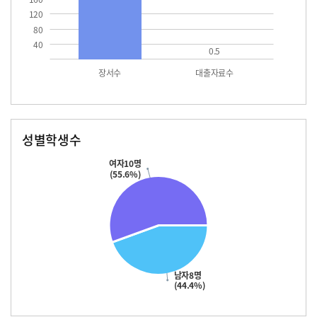
120
80
40
0.5
장서수
대출자료수
성별학생수
남자
여자
10.0
여자10명
(55.6%)
남자8명
(44.4%)