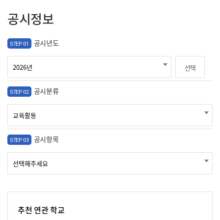
공시정보
공시년도
STEP 01
선택
공시분류
STEP 02
공시항목
STEP 03
추천 연관 학교