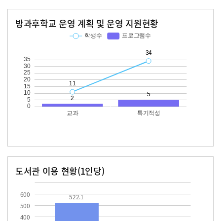
방과후학교 운영 계획 및 운영 지원현황
교과
특기적성
학생수
프로그램수
학생수
프로그램수
11
34
도서관 이용 현황(1인당)
장서수
대출자료수
522.1
43.5
600
522.1
500
400