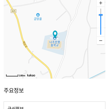
100m
주요정보
급식정보