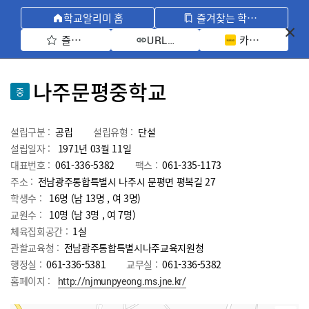
학교알리미 홈
즐겨찾는 학교 모아보기
즐겨찾기 선택
카카오톡 공유 
URL 복사
나주문평중학교
중
설립구분 :
공립
설립유형 :
단설
설립일자 :
1971년 03월 11일
대표번호 :
061-336-5382
팩스 :
061-335-1173
주소 :
전남광주통합특별시 나주시 문평면 평복길 27
학생수 :
16명 (남 13명 , 여 3명)
교원수 :
10명
(남
3
명 , 여
7
명)
체육집회공간 :
1실
관할교육청 :
전남광주통합특별시나주교육지원청
행정실 :
061-336-5381
교무실 :
061-336-5382
홈페이지 :
http://njmunpyeong.ms.jne.kr/