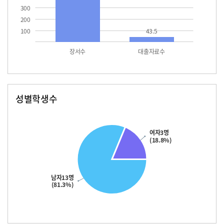
300
200
100
43.5
장서수
대출자료수
성별학생수
남자
여자
13.0
여자3명
(18.8%)
남자13명
(81.3%)