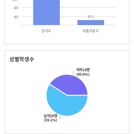
80
23.1
40
장서수
대출자료수
성별학생수
남자
여자
26.0
18.0
여자18명
(40.9%)
남자26명
(59.1%)