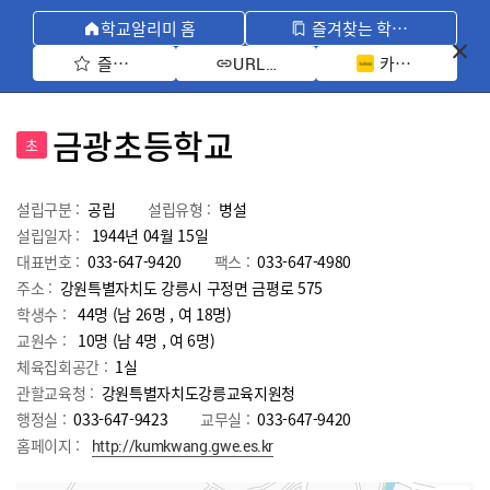
학교알리미 홈
즐겨찾는 학교 모아보기
즐겨찾기 선택
카카오톡 공유 
URL 복사
금광초등학교
초
설립구분 :
공립
설립유형 :
병설
설립일자 :
1944년 04월 15일
대표번호 :
033-647-9420
팩스 :
033-647-4980
주소 :
강원특별자치도 강릉시 구정면 금평로 575
학생수 :
44명 (남 26명 , 여 18명)
교원수 :
10명
(남
4
명 , 여
6
명)
체육집회공간 :
1실
관할교육청 :
강원특별자치도강릉교육지원청
행정실 :
033-647-9423
교무실 :
033-647-9420
홈페이지 :
http://kumkwang.gwe.es.kr