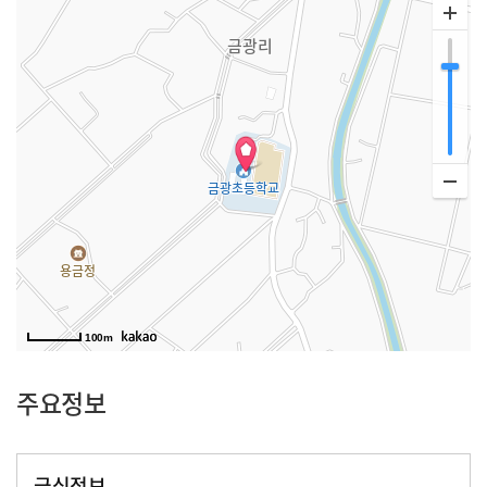
100m
주요정보
급식정보