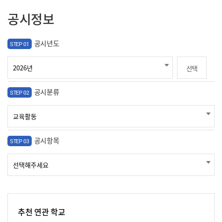
공시정보
공시년도
STEP 01
선택
공시분류
STEP 02
공시항목
STEP 03
추천 연관 학교