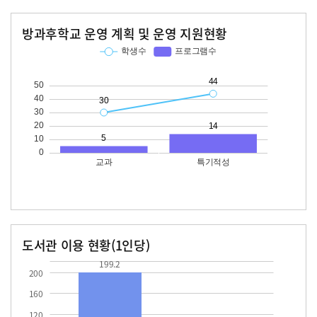
방과후학교 운영 계획 및 운영 지원현황
교과
특기적성
학생수
프로그램수
학생수
프로그램수
30
44
14
도서관 이용 현황(1인당)
장서수
대출자료수
199.2
23.1
199.2
200
160
120