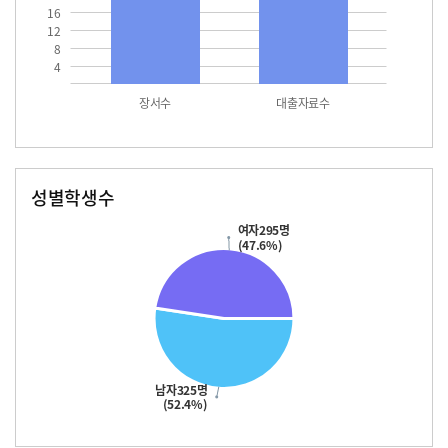
16
12
8
4
장서수
대출자료수
성별학생수
남자
여자
325.0
295.0
여자295명
(47.6%)
남자325명
(52.4%)