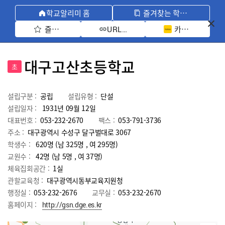
학교알리미 홈
즐겨찾는 학교 모아보기
즐겨찾기 선택
카카오톡 공유 
URL 복사
대구고산초등학교
초
설립구분 :
공립
설립유형 :
단설
설립일자 :
1931년 09월 12일
대표번호 :
053-232-2670
팩스 :
053-791-3736
주소 :
대구광역시 수성구 달구벌대로 3067
학생수 :
620명 (남 325명 , 여 295명)
교원수 :
42명
(남
5
명 , 여
37
명)
체육집회공간 :
1실
관할교육청 :
대구광역시동부교육지원청
행정실 :
053-232-2676
교무실 :
053-232-2670
홈페이지 :
http://gsn.dge.es.kr