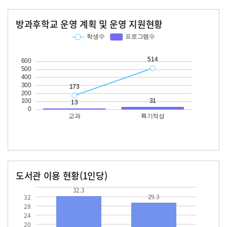
방과후학교 운영 계획 및 운영 지원현황
교과
특기적성
학생수
프로그램수
학생수
프로그램수
173
13
514
31
도서관 이용 현황(1인당)
장서수
대출자료수
32.3
29.3
32.3
29.3
32
28
24
20