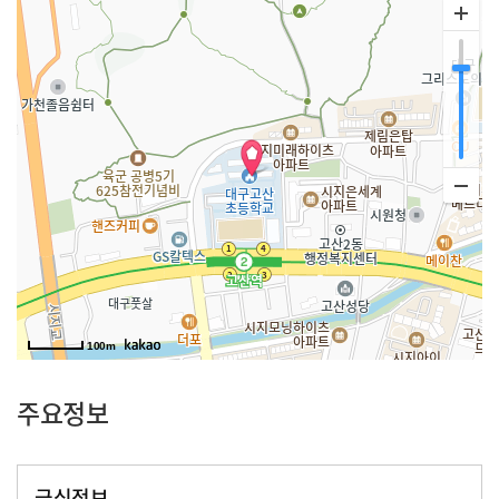
100m
주요정보
급식정보