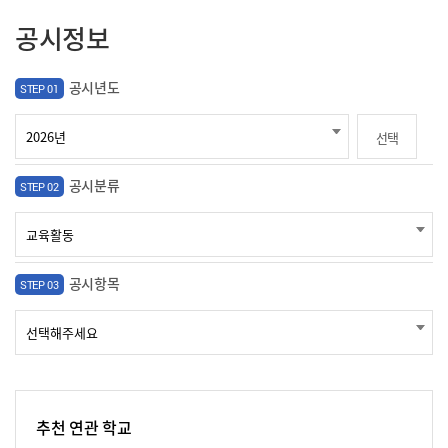
공시정보
공시년도
STEP 01
선택
공시분류
STEP 02
공시항목
STEP 03
추천 연관 학교