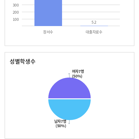
300
200
100
5.2
장서수
대출자료수
성별학생수
남자
여자
여자7명
(50%)
남자7명
(50%)