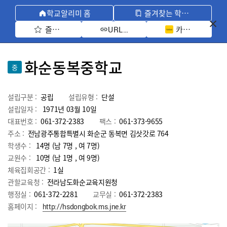
학교알리미 홈
즐겨찾는 학교 모아보기
즐겨찾기 선택
카카오톡 공유 
URL 복사
화순동복중학교
중
설립구분 :
공립
설립유형 :
단설
설립일자 :
1971년 03월 10일
대표번호 :
061-372-2383
팩스 :
061-373-9655
주소 :
전남광주통합특별시 화순군 동복면 김삿갓로 764
학생수 :
14명 (남 7명 , 여 7명)
교원수 :
10명
(남
1
명 , 여
9
명)
체육집회공간 :
1실
관할교육청 :
전라남도화순교육지원청
행정실 :
061-372-2281
교무실 :
061-372-2383
홈페이지 :
http://hsdongbok.ms.jne.kr