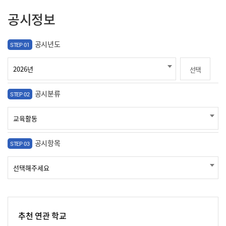
공시정보
공시년도
STEP 01
선택
공시분류
STEP 02
공시항목
STEP 03
추천 연관 학교