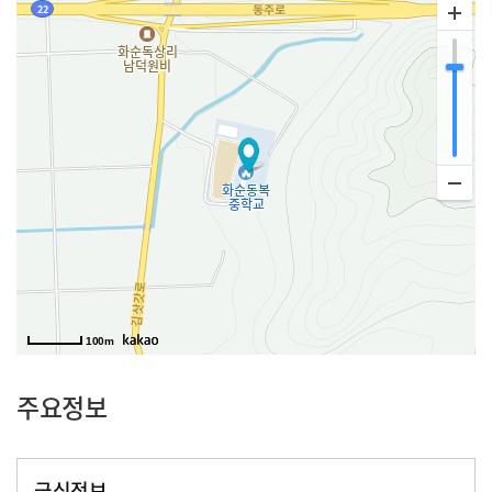
100m
주요정보
급식정보