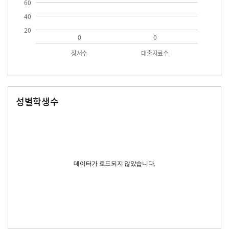
60
40
20
0
0
장서수
대출자료수
성별학생수
남자
여자
데이터가 로드되지 않았습니다.