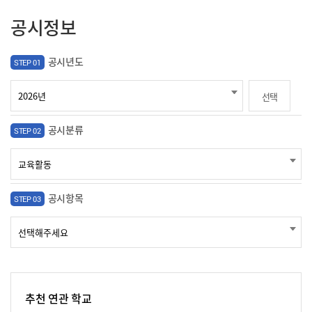
공시정보
공시년도
STEP 01
선택
공시분류
STEP 02
공시항목
STEP 03
추천 연관 학교