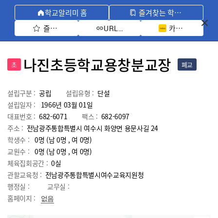
학교알리미 홈
즐겨찾는 학교 모아보기
즐겨찾기 선택
카카오톡 공유 
URL 복사
나진초등학교용창분교장
초
폐교
설립구분 :
공립
설립유형 :
단설
설립일자 :
1966년 03월 01일
대표번호 :
682-6071
팩스 :
682-6097
주소 :
전남광주통합특별시 여수시 화양면 용문사길 24
학생수 :
0명 (남 0명 , 여 0명)
교원수 :
0명
(남
0
명 , 여
0
명)
체육집회공간 :
0실
관할교육청 :
전남광주통합특별시여수교육지원청
행정실 :
교무실 :
홈페이지 :
없음