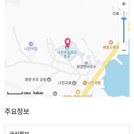
100m
주요정보
급식정보