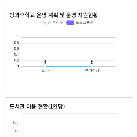
방과후학교 운영 계획 및 운영 지원현황
교과
특기적성
학생수
프로그램수
학생수
프로그램수
도서관 이용 현황(1인당)
장서수
대출자료수
100
80