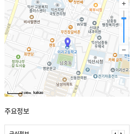
100m
주요정보
급식정보