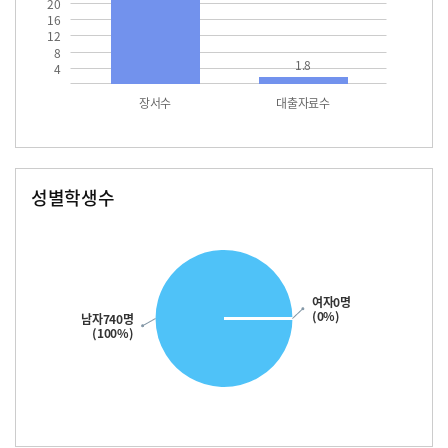
20
16
12
8
1.8
4
장서수
대출자료수
성별학생수
남자
여자
740.0
여자0명
(0%)
남자740명
(100%)