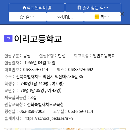
학교알리미 홈
즐겨찾는 학교 모아보기
즐겨찾기 선택
카카오톡 공유 
URL 복사
이리고등학교
고
설립구분 :
공립
설립유형 :
단설
학교특성 :
일반고등학교
설립일자 :
1955년 04월 15일
대표번호 :
063-859-7114
팩스 :
063-842-6692
주소 :
전북특별자치도 익산시 익산대로36길 35
학생수 :
740명 (남 740명 , 여 0명)
교원수 :
78명
(남
35
명 , 여
43
명)
체육집회공간 :
3실
관할교육청 :
전북특별자치도교육청
행정실 :
063-859-7003
교무실 :
063-859-7114
홈페이지 :
https://school.jbedu.kr/iri-h