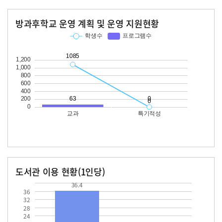
방과후학교 운영 계획 및 운영 지원현황
교과
특기적성
학생수
프로그램수
학생수
프로그램수
1085
63
도서관 이용 현황(1인당)
장서수
대출자료수
36.4
36.4
36
32
28
24