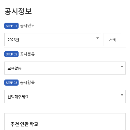
공시정보
공시년도
STEP 01
선택
공시분류
STEP 02
공시항목
STEP 03
추천 연관 학교