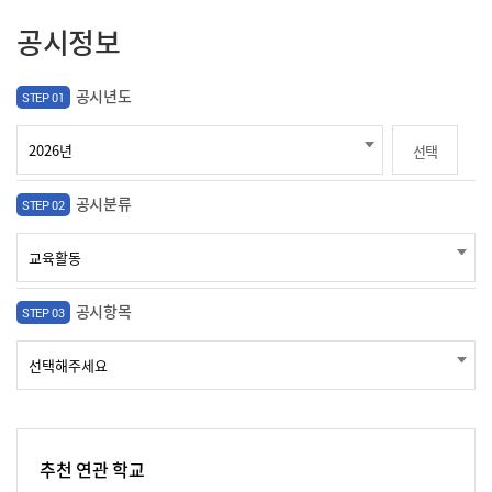
공시정보
공시년도
STEP 01
선택
공시분류
STEP 02
공시항목
STEP 03
추천 연관 학교