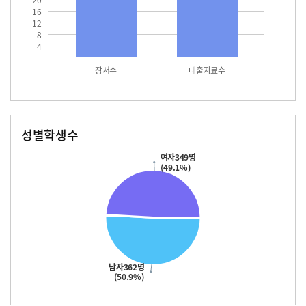
20
16
12
8
4
장서수
대출자료수
성별학생수
남자
여자
362.0
349.0
여자349명
(49.1%)
남자362명
(50.9%)