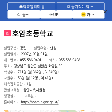
학교알리미 홈
즐겨찾는 학교 모아보기
즐겨찾기 선택
카카오톡 공유 
URL 복사
호암초등학교
초
설립구분 :
공립
설립유형 :
단설
설립일자 :
2007년 09월 01일
대표번호 :
055-586-9401
팩스 :
055-586-9408
주소 :
경상남도 함안군 칠원읍 호암길 30
학생수 :
711명 (남 362명 , 여 349명)
교원수 :
53명
(남
12
명 , 여
41
명)
체육집회공간 :
1실
관할교육청 :
함안교육지원청
행정실 :
교무실 :
홈페이지 :
http://hoam-p.gne.go.kr/