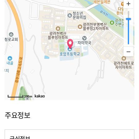
100m
주요정보
급식정보