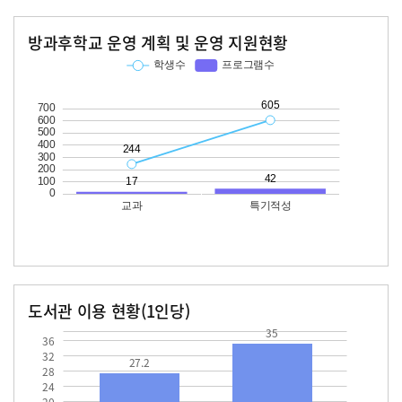
방과후학교 운영 계획 및 운영 지원현황
교과
특기적성
학생수
프로그램수
학생수
프로그램수
244
17
605
42
도서관 이용 현황(1인당)
장서수
대출자료수
27.2
35.0
35
36
32
27.2
28
24