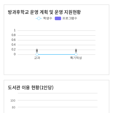
방과후학교 운영 계획 및 운영 지원현황
교과
특기적성
학생수
프로그램수
학생수
프로그램수
도서관 이용 현황(1인당)
장서수
대출자료수
100
80