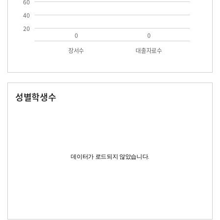
60
40
20
0
0
장서수
대출자료수
성별학생수
남자
여자
데이터가 로드되지 않았습니다.