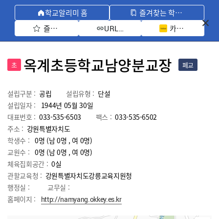
학교알리미 홈
즐겨찾는 학교 모아보기
즐겨찾기 선택
카카오톡 공유 
URL 복사
옥계초등학교남양분교장
초
폐교
설립구분 :
공립
설립유형 :
단설
설립일자 :
1944년 05월 30일
대표번호 :
033-535-6503
팩스 :
033-535-6502
주소 :
강원특별자치도
학생수 :
0명 (남 0명 , 여 0명)
교원수 :
0명
(남
0
명 , 여
0
명)
체육집회공간 :
0실
관할교육청 :
강원특별자치도강릉교육지원청
행정실 :
교무실 :
홈페이지 :
http://namyang.okkey.es.kr