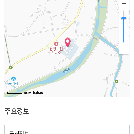
100m
주요정보
급식정보