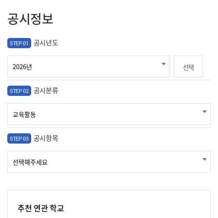
공시정보
공시년도
STEP 01
선택
공시분류
STEP 02
공시항목
STEP 03
추천 연관 학교