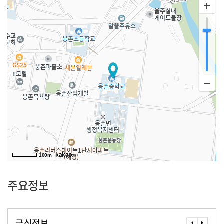
100m
주요정보
급식정보