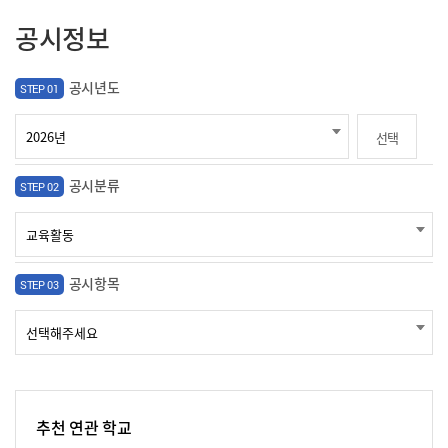
공시정보
공시년도
STEP 01
선택
공시분류
STEP 02
공시항목
STEP 03
추천 연관 학교