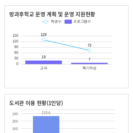
방과후학교 운영 계획 및 운영 지원현황
교과
특기적성
학생수
프로그램수
학생수
프로그램수
129
19
73
도서관 이용 현황(1인당)
장서수
대출자료수
225.6
10.3
225.6
240
200
160