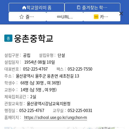
학교알리미 홈
즐겨찾는 학교 모아보기
즐겨찾기 선택
카카오톡 공유 
URL 복사
웅촌중학교
중
설립구분 :
공립
설립유형 :
단설
설립일자 :
1954년 08월 10일
대표번호 :
052-225-4767
팩스 :
052-225-7550
주소 :
울산광역시 울주군 웅촌면 새초천길 13
학생수 :
66명 (남 30명 , 여 36명)
교원수 :
14명
(남
5
명 , 여
9
명)
체육집회공간 :
2실
관할교육청 :
울산광역시강남교육지원청
행정실 :
052-225-4767
교무실 :
052-225-0031
홈페이지 :
https://school.use.go.kr/ungchon-m