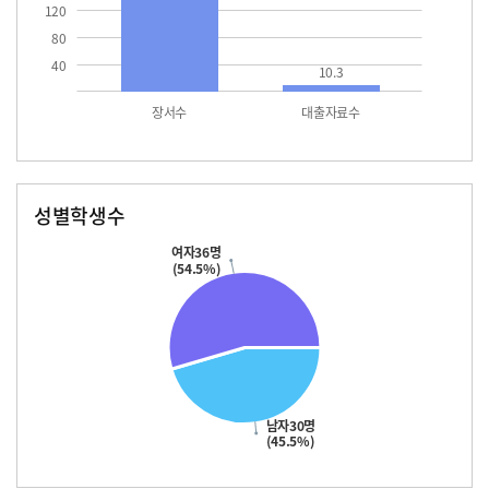
120
80
40
10.3
장서수
대출자료수
성별학생수
남자
여자
30.0
36.0
여자36명
(54.5%)
남자30명
(45.5%)