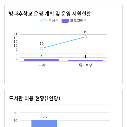
방과후학교 운영 계획 및 운영 지원현황
교과
특기적성
학생수
프로그램수
학생수
프로그램수
10
19
도서관 이용 현황(1인당)
장서수
대출자료수
40.6
50
40.6
40