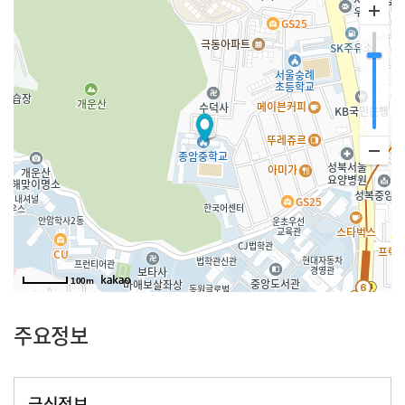
100m
주요정보
급식정보