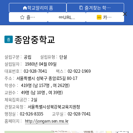
학교알리미 홈
즐겨찾는 학교 모아보기
즐겨찾기 선택
카카오톡 공유 
URL 복사
종암중학교
중
설립구분 :
공립
설립유형 :
단설
설립일자 :
1980년 04월 09일
대표번호 :
02-928-7041
팩스 :
02-922-1969
주소 :
서울특별시 성북구 종암로5길 80-17
학생수 :
419명 (남 157명 , 여 262명)
교원수 :
49명
(남
10
명 , 여
39
명)
체육집회공간 :
2실
관할교육청 :
서울특별시성북강북교육지원청
행정실 :
02-926-8335
교무실 :
02-928-7041
홈페이지 :
http://jongam.sen.ms.kr