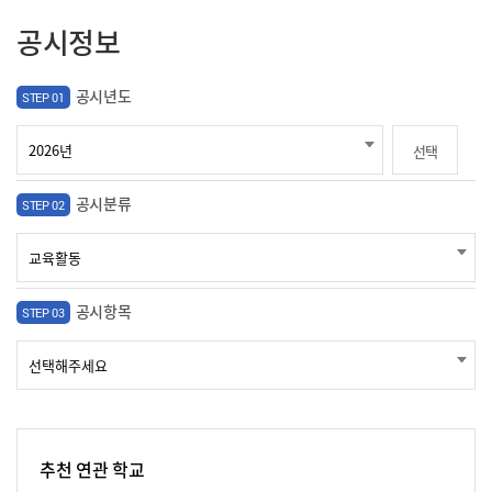
공시정보
공시년도
STEP 01
선택
공시분류
STEP 02
공시항목
STEP 03
추천 연관 학교