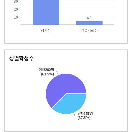
30
20
10
4.3
장서수
대출자료수
성별학생수
남자
여자
157.0
262.0
여자262명
(62.5%)
남자157명
(37.5%)