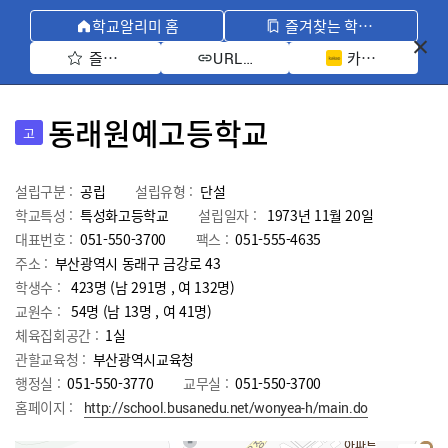
학교알리미 홈
즐겨찾는 학교 모아보기
즐겨찾기 선택
카카오톡 공유 
URL 복사
동래원예고등학교
고
설립구분 :
공립
설립유형 :
단설
학교특성 :
특성화고등학교
설립일자 :
1973년 11월 20일
대표번호 :
051-550-3700
팩스 :
051-555-4635
주소 :
부산광역시 동래구 금강로 43
학생수 :
423명 (남 291명 , 여 132명)
교원수 :
54명
(남
13
명 , 여
41
명)
체육집회공간 :
1실
관할교육청 :
부산광역시교육청
행정실 :
051-550-3770
교무실 :
051-550-3700
홈페이지 :
http://school.busanedu.net/wonyea-h/main.do