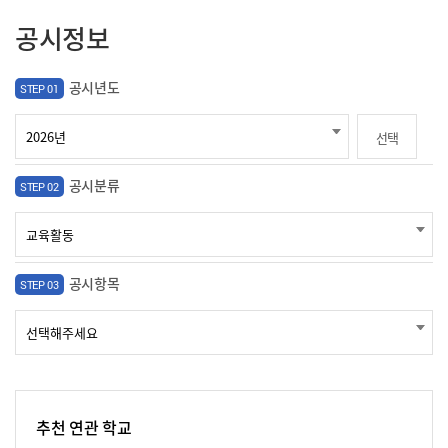
공시정보
공시년도
STEP 01
선택
공시분류
STEP 02
공시항목
STEP 03
추천 연관 학교