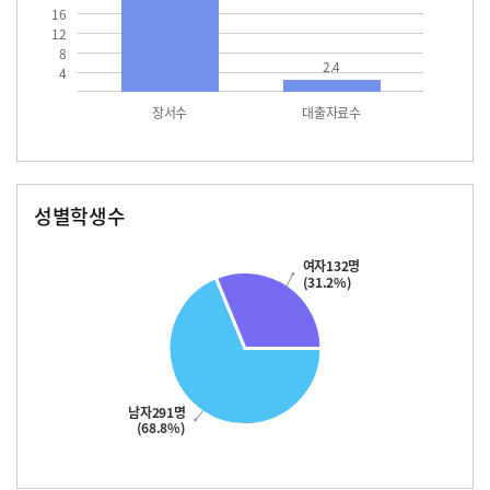
16
12
8
2.4
4
장서수
대출자료수
성별학생수
남자
여자
291.0
132.0
여자132명
(31.2%)
남자291명
(68.8%)