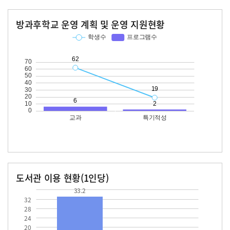
방과후학교 운영 계획 및 운영 지원현황
교과
특기적성
학생수
프로그램수
학생수
프로그램수
62
19
도서관 이용 현황(1인당)
장서수
대출자료수
33.2
33.2
32
28
24
20