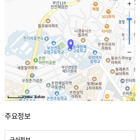
100m
주요정보
급식정보