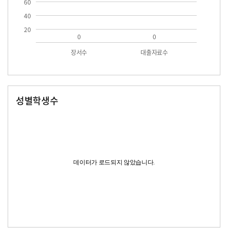
60
40
20
0
0
장서수
대출자료수
성별학생수
남자
여자
데이터가 로드되지 않았습니다.