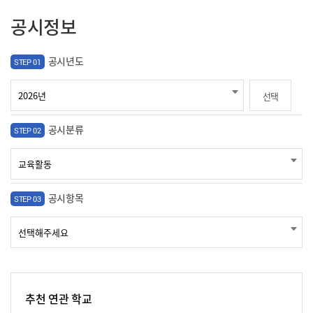
공시정보
공시년도
STEP 01
선택
공시분류
STEP 02
공시항목
STEP 03
추천 연관 학교