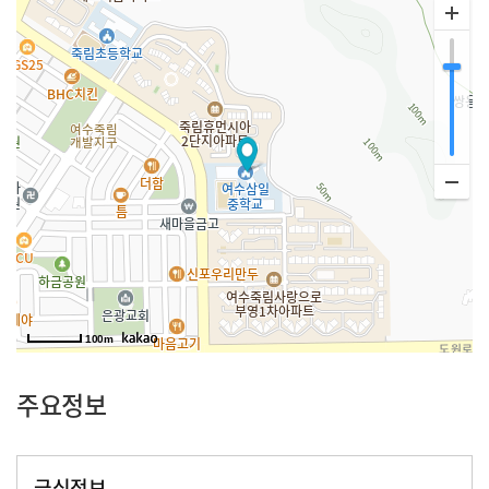
100m
주요정보
급식정보