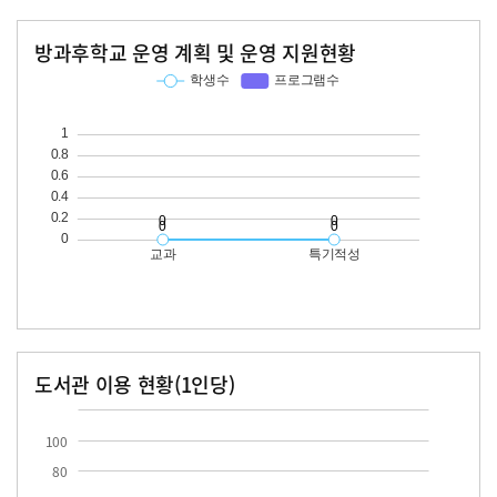
방과후학교 운영 계획 및 운영 지원현황
교과
특기적성
학생수
프로그램수
학생수
프로그램수
도서관 이용 현황(1인당)
장서수
대출자료수
100
80