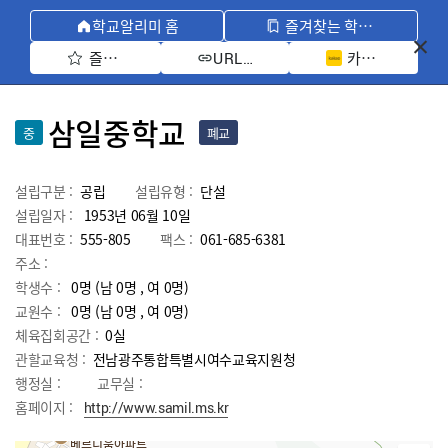
학교알리미 홈
즐겨찾는 학교 모아보기
즐겨찾기 선택
카카오톡 공유 
URL 복사
삼일중학교
중
폐교
설립구분 :
공립
설립유형 :
단설
설립일자 :
1953년 06월 10일
대표번호 :
555-805
팩스 :
061-685-6381
주소 :
학생수 :
0명 (남 0명 , 여 0명)
교원수 :
0명
(남
0
명 , 여
0
명)
체육집회공간 :
0실
관할교육청 :
전남광주통합특별시여수교육지원청
행정실 :
교무실 :
홈페이지 :
http://www.samil.ms.kr