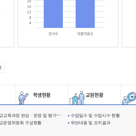
20
16
12
8
4
장서수
대출자료수
택
학생현황
교원현황
교육과정 편성ㆍ운영 및 평가에 관한 사항
수업일수 및 수업시수 현황
교운영위원회 구성현황
위반내용 및 조치결과