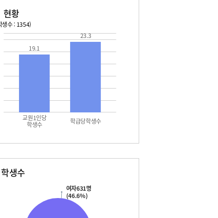
 현황
생수 : 1354)
23.3
026. 08. 14 금 ~ 2026. 08. 20 목
2026. 08. 21 금 ~ 2026. 
19.1
5 토 - 광복절
08. 22 토 - 토요휴업일
7 월 - 대체공휴일
교원1인당
학급당학생수
학생수
별학생수
여자631명
(46.6%)