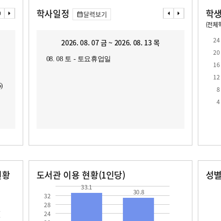
학사일정
학생
달력보기
(전체학
교원1인당 학생수
학급당학생수
19.1
23.3
24
2026. 08. 07 금 ~ 2026. 08. 13 목
2
20
08. 08 토 - 토요휴업일
08. 1
16
08. 1
12
)
8
4
현황
도서관 이용 현황(1인당)
성
장서수
대출자료수
남자
여자
33.1
30.8
723.0
631.0
33.1
30.8
32
28
24