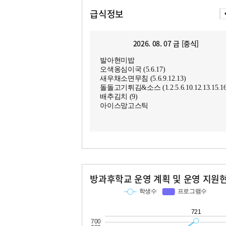
급식정보
2026. 08. 07 금 [중식]
발아현미밥
오색옹심이국 (5.6.17)
새우채소면무침 (5.6.9.12.13)
돌돌고기튀김&소스 (1.2.5.6.10.12.13.15.16
배추김치 (9)
아이스망고스틱
방과후학교 운영 계획 및 운영 지원
교과
특기적성
학생수
프로그램수
학생수
프로그램수
721
30