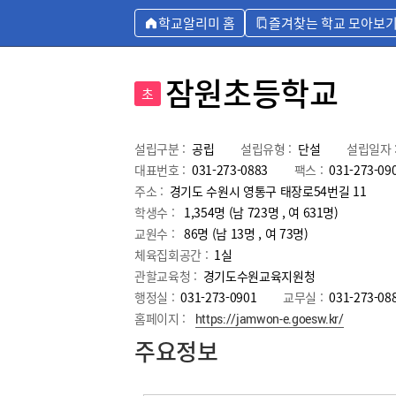
학교알리미 홈
즐겨찾는 학교 모아보
잠원초등학교
초
설립구분 :
공립
설립유형 :
단설
설립일자 
대표번호 :
031-273-0883
팩스 :
031-273-09
주소 :
경기도 수원시 영통구 태장로54번길 11
학생수 :
1,354명 (남 723명 , 여 631명)
교원수 :
86명
(남
13
명 , 여
73
명)
체육집회공간 :
1실
관할교육청 :
경기도수원교육지원청
행정실 :
031-273-0901
교무실 :
031-273-08
홈페이지 :
https://jamwon-e.goesw.kr/
주요정보