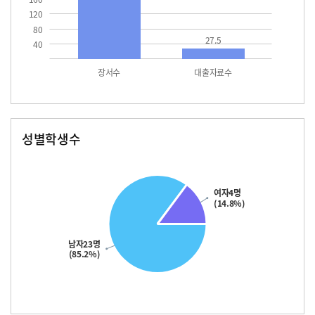
120
80
27.5
40
장서수
대출자료수
성별학생수
남자
여자
23.0
여자4명
(14.8%)
남자23명
(85.2%)