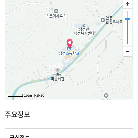
100m
주요정보
급식정보