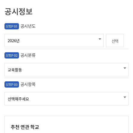
공시정보
공시년도
STEP 01
선택
공시분류
STEP 02
공시항목
STEP 03
추천 연관 학교