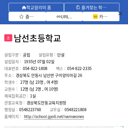
학교알리미 홈
즐겨찾는 학교 모아보기
즐겨찾기 선택
카카오톡 공유 
URL 복사
남선초등학교
초
설립구분 :
공립
설립유형 :
단설
설립일자 :
1935년 07월 02일
대표번호 :
054-822-1808
팩스 :
054-822-2335
주소 :
경상북도 안동시 남선면 구미양지마길 26
학생수 :
27명 (남 23명 , 여 4명)
교원수 :
12명
(남
2
명 , 여
10
명)
체육집회공간 :
1실
관할교육청 :
경상북도안동교육지원청
행정실 :
0548223760
교무실 :
0548221808
홈페이지 :
http://school.gyo6.net/namseones