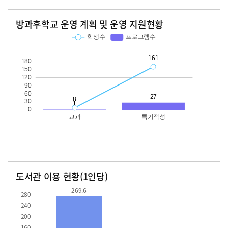
방과후학교 운영 계획 및 운영 지원현황
교과
특기적성
학생수
프로그램수
학생수
프로그램수
161
27
도서관 이용 현황(1인당)
장서수
대출자료수
269.6
27.5
269.6
280
240
200
160