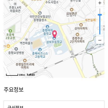
100m
주요정보
급식정보