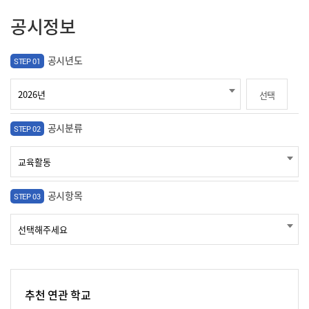
공시정보
공시년도
STEP 01
선택
공시분류
STEP 02
공시항목
STEP 03
추천 연관 학교