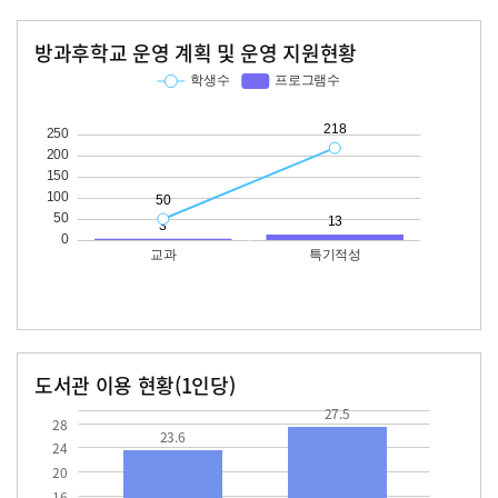
방과후학교 운영 계획 및 운영 지원현황
교과
특기적성
학생수
프로그램수
학생수
프로그램수
50
218
13
도서관 이용 현황(1인당)
장서수
대출자료수
23.6
27.5
27.5
28
23.6
24
20
16