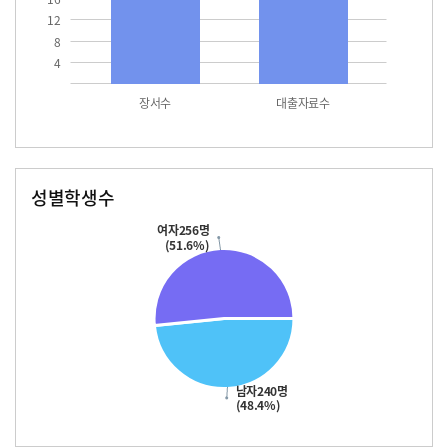
12
8
4
장서수
대출자료수
성별학생수
남자
여자
240.0
256.0
여자256명
(51.6%)
남자240명
(48.4%)