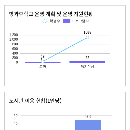
방과후학교 운영 계획 및 운영 지원현황
교과
특기적성
학생수
프로그램수
학생수
프로그램수
48
34
1098
62
도서관 이용 현황(1인당)
장서수
대출자료수
17.7
43.9
50
43.9
40