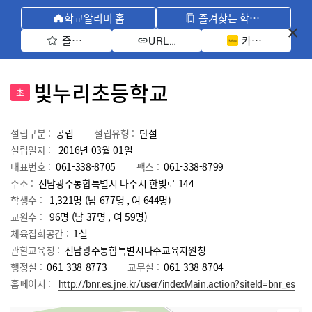
학교알리미 홈
즐겨찾는 학교 모아보기
즐겨찾기 선택
카카오톡 공유 
URL 복사
빛누리초등학교
초
설립구분 :
공립
설립유형 :
단설
설립일자 :
2016년 03월 01일
대표번호 :
061-338-8705
팩스 :
061-338-8799
주소 :
전남광주통합특별시 나주시 한빛로 144
학생수 :
1,321명 (남 677명 , 여 644명)
교원수 :
96명
(남
37
명 , 여
59
명)
체육집회공간 :
1실
관할교육청 :
전남광주통합특별시나주교육지원청
행정실 :
061-338-8773
교무실 :
061-338-8704
홈페이지 :
http://bnr.es.jne.kr/user/indexMain.action?siteId=bnr_es