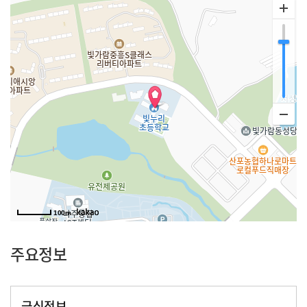
100m
주요정보
급식정보