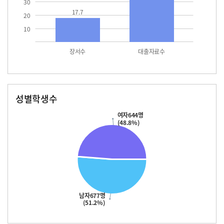
30
17.7
20
10
장서수
대출자료수
성별학생수
남자
여자
677.0
644.0
여자644명
(48.8%)
남자677명
(51.2%)