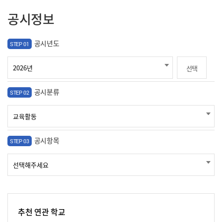
공시정보
공시년도
STEP 01
선택
공시분류
STEP 02
공시항목
STEP 03
추천 연관 학교