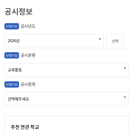
공시정보
공시년도
STEP 01
선택
공시분류
STEP 02
공시항목
STEP 03
추천 연관 학교