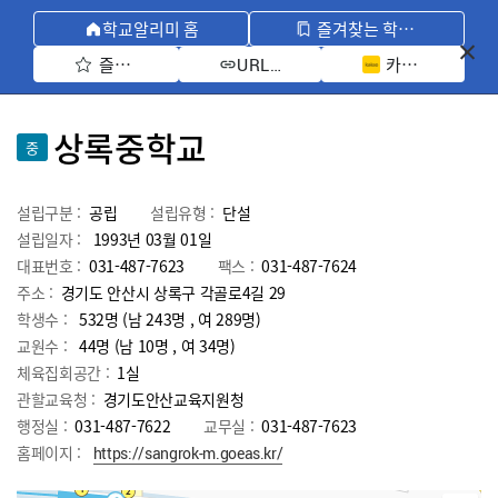
학교알리미 홈
즐겨찾는 학교 모아보기
즐겨찾기 선택
카카오톡 공유 
URL 복사
상록중학교
중
설립구분 :
공립
설립유형 :
단설
설립일자 :
1993년 03월 01일
대표번호 :
031-487-7623
팩스 :
031-487-7624
주소 :
경기도 안산시 상록구 각골로4길 29
학생수 :
532명 (남 243명 , 여 289명)
교원수 :
44명
(남
10
명 , 여
34
명)
체육집회공간 :
1실
관할교육청 :
경기도안산교육지원청
행정실 :
031-487-7622
교무실 :
031-487-7623
홈페이지 :
https://sangrok-m.goeas.kr/