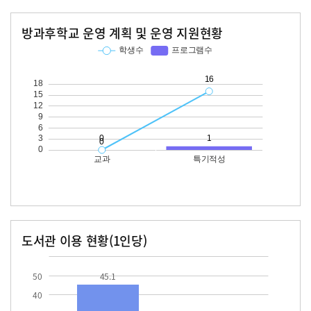
방과후학교 운영 계획 및 운영 지원현황
교과
특기적성
학생수
프로그램수
학생수
프로그램수
16
도서관 이용 현황(1인당)
장서수
대출자료수
45.1
50
45.1
40