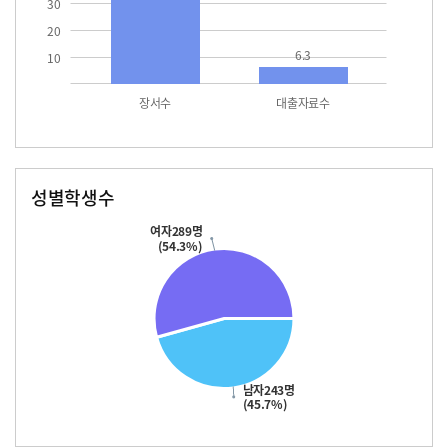
30
20
6.3
10
장서수
대출자료수
성별학생수
남자
여자
243.0
289.0
여자289명
(54.3%)
남자243명
(45.7%)