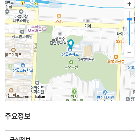
100m
주요정보
급식정보