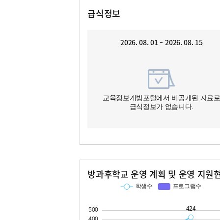
급식정보
2026. 08. 01 ~ 2026. 08. 15
교육정보개방포털에서 비공개된 자료
급식정보가 없습니다.
방과후학교 운영 계획 및 운영 지원
교과
특기적성
학생수
프로그램수
학생수
프로그램수
88
424
32