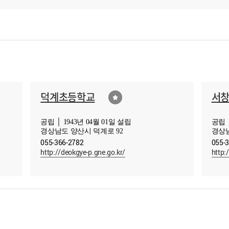
덕계초등학교
서
공립 │ 1943년 04월 01일 설립
공립 │
경상남도 양산시 덕계로 92
경상남
055-366-2782
055-
http://deokgye-p.gne.go.kr/
http: