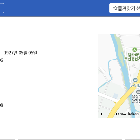
기
즐겨찾기 
:
1927년 05월 05일
96
08
100m