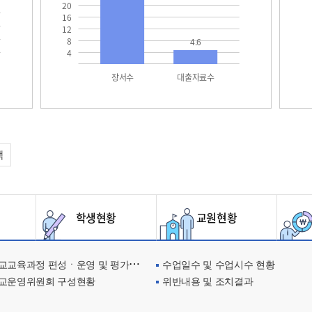
20
16
12
8
4.6
4
장서수
대출자료수
택
학생현황
교원현황
교육과정 편성ㆍ운영 및 평가에 관한 사항
수업일수 및 수업시수 현황
교운영위원회 구성현황
위반내용 및 조치결과