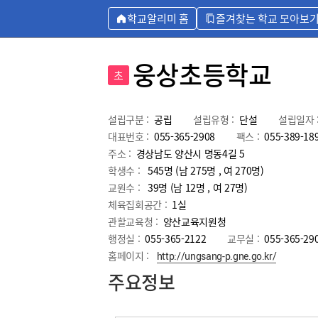
학교알리미 홈
즐겨찾는 학교 모아보
웅상초등학교
초
설립구분 :
공립
설립유형 :
단설
설립일자 
대표번호 :
055-365-2908
팩스 :
055-389-18
주소 :
경상남도 양산시 명동4길 5
학생수 :
545명 (남 275명 , 여 270명)
교원수 :
39명
(남
12
명 , 여
27
명)
체육집회공간 :
1실
관할교육청 :
양산교육지원청
행정실 :
055-365-2122
교무실 :
055-365-29
홈페이지 :
http://ungsang-p.gne.go.kr/
주요정보