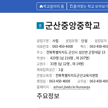
학교알리미 홈
즐겨찾는 학교 모아보
군산중앙중학교
중
설립구분 :
사립
설립유형 :
단설
설립일자 
대표번호 :
063-450-4000
팩스 :
063-450-40
주소 :
전북특별자치도 군산시 성산면 군장대길 13
학생수 :
423명 (남 216명 , 여 207명)
교원수 :
31명
(남
12
명 , 여
19
명)
체육집회공간 :
1실
관할교육청 :
전북특별자치도군산교육지원청
행정실 :
063-450-4008
교무실 :
063-450-40
홈페이지 :
school.jbedu.kr/kunsanja
주요정보