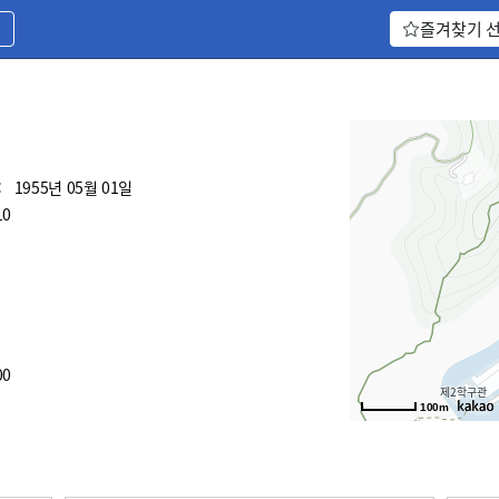
기
즐겨찾기 
:
1955년 05월 01일
10
00
100m