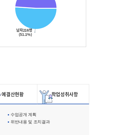
남자216명
(51.1%)
예결산현황
학업성취사항
수업공개 계획
위반내용 및 조치결과