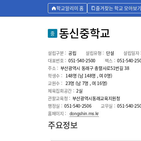
학교알리미 홈
즐겨찾는 학교 모아보
동신중학교
중
설립구분 :
공립
설립유형 :
단설
설립일자 
대표번호 :
051-540-2500
팩스 :
051-540-25
주소 :
부산광역시 동래구 충렬사로51번길 38
학생수 :
148명 (남 148명 , 여 0명)
교원수 :
23명
(남
7
명 , 여
16
명)
체육집회공간 :
2실
관할교육청 :
부산광역시동래교육지원청
행정실 :
051-540-2506
교무실 :
051-540-25
홈페이지 :
dongshin.ms.kr
주요정보