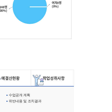
여자0명
(0%)
148명
100%)
예결산현황
학업성취사항
수업공개 계획
위반내용 및 조치결과