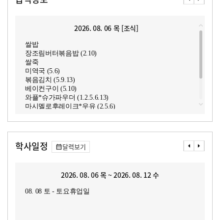
2026. 08. 06 목 [조식]
쌀밥
장조림버터볶음밥 (2.10)
쌀죽
미역국 (5.6)
볶음김치 (5.9.13)
베이컨구이 (5.10)
와플*슈가파우더 (1.2.5.6.13)
마시멜로후레이크*우유 (2.5.6)
마카로니샐러드 (1.2.5.6.10.13.15.16)
보리차
키위요거트 (2)
사과
학사일정
달력보기
2026. 08. 06 목 ~ 2026. 08. 12 수
08. 08 토 - 토요휴업일