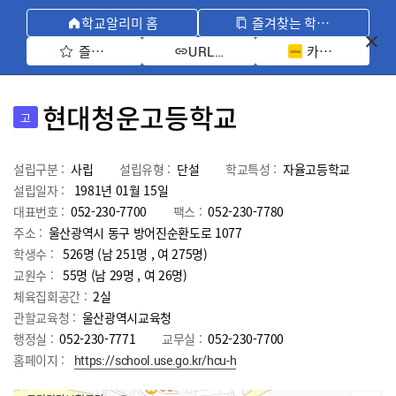
학교알리미 홈
즐겨찾는 학교 모아보기
즐겨찾기 선택
카카오톡 공유 
URL 복사
현대청운고등학교
고
설립구분 :
사립
설립유형 :
단설
학교특성 :
자율고등학교
설립일자 :
1981년 01월 15일
대표번호 :
052-230-7700
팩스 :
052-230-7780
주소 :
울산광역시 동구 방어진순환도로 1077
학생수 :
526명 (남 251명 , 여 275명)
교원수 :
55명
(남
29
명 , 여
26
명)
체육집회공간 :
2실
관할교육청 :
울산광역시교육청
행정실 :
052-230-7771
교무실 :
052-230-7700
홈페이지 :
https://school.use.go.kr/hcu-h