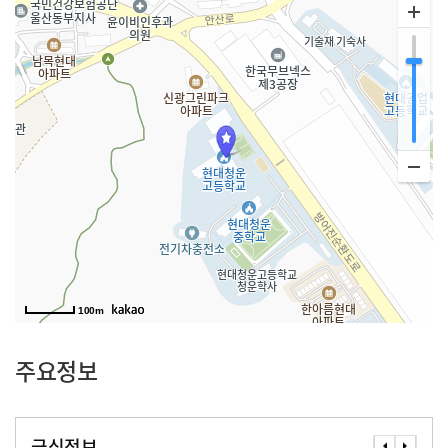
100m
주요정보
급식정보