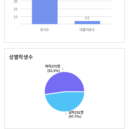
30
20
10
4.2
장서수
대출자료수
성별학생수
남자
여자
251.0
275.0
여자275명
(52.3%)
남자251명
(47.7%)