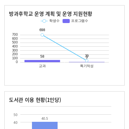
방과후학교 운영 계획 및 운영 지원현황
교과
특기적성
학생수
프로그램수
학생수
프로그램수
698
58
39
도서관 이용 현황(1인당)
장서수
대출자료수
40.5
50
40.5
40