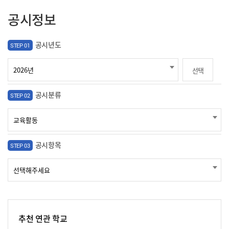
공시정보
공시년도
STEP 01
선택
공시분류
STEP 02
공시항목
STEP 03
추천 연관 학교