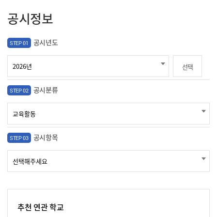
공시정보
공시년도
STEP 01
선택
공시분류
STEP 02
공시항목
STEP 03
추천 연관 학교