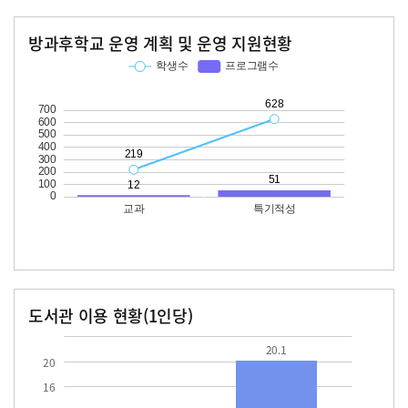
방과후학교 운영 계획 및 운영 지원현황
교과
특기적성
학생수
프로그램수
학생수
프로그램수
219
12
628
51
도서관 이용 현황(1인당)
장서수
대출자료수
20.1
20.1
20
16