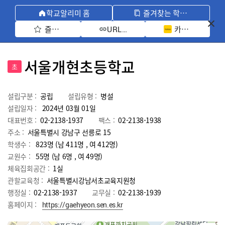
학교알리미 홈
즐겨찾는 학교 모아보기
즐겨찾기 선택
카카오톡 공유 
URL 복사
서울개현초등학교
초
설립구분 :
공립
설립유형 :
병설
설립일자 :
2024년 03월 01일
대표번호 :
02-2138-1937
팩스 :
02-2138-1938
주소 :
서울특별시 강남구 선릉로 15
학생수 :
823명 (남 411명 , 여 412명)
교원수 :
55명
(남
6
명 , 여
49
명)
체육집회공간 :
1실
관할교육청 :
서울특별시강남서초교육지원청
행정실 :
02-2138-1937
교무실 :
02-2138-1939
홈페이지 :
https://gaehyeon.sen.es.kr