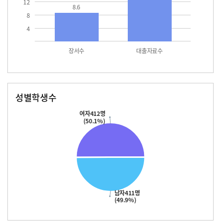
12
8.6
8
4
장서수
대출자료수
성별학생수
남자
여자
411.0
412.0
여자412명
(50.1%)
남자411명
(49.9%)