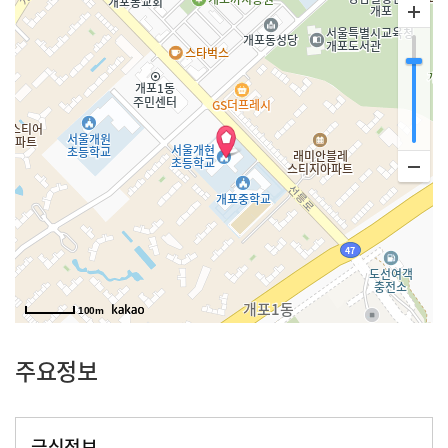
100m
주요정보
급식정보