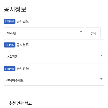
공시정보
공시년도
STEP 01
선택
공시분류
STEP 02
공시항목
STEP 03
추천 연관 학교