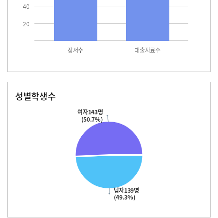
40
20
장서수
대출자료수
성별학생수
남자
여자
139.0
143.0
여자143명
(50.7%)
남자139명
(49.3%)