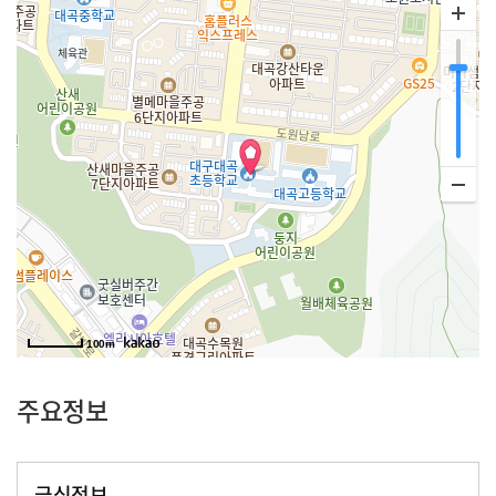
100m
주요정보
급식정보