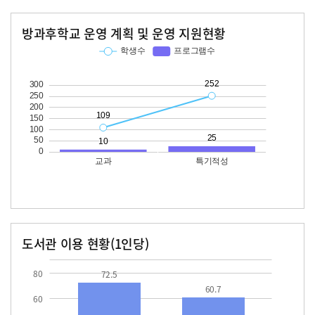
방과후학교 운영 계획 및 운영 지원현황
교과
특기적성
학생수
프로그램수
학생수
프로그램수
109
10
252
25
도서관 이용 현황(1인당)
장서수
대출자료수
72.5
60.7
80
72.5
60.7
60