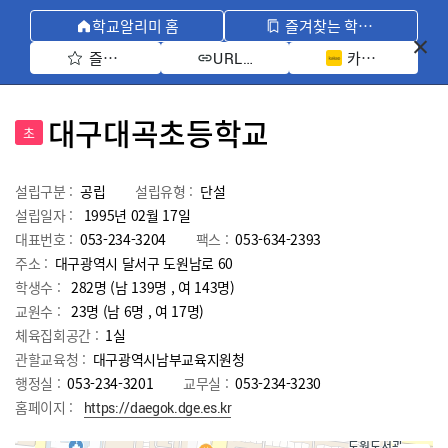
학교알리미 홈
즐겨찾는 학교 모아보기
즐겨찾기 선택
카카오톡 공유 
URL 복사
대구대곡초등학교
초
설립구분 :
공립
설립유형 :
단설
설립일자 :
1995년 02월 17일
대표번호 :
053-234-3204
팩스 :
053-634-2393
주소 :
대구광역시 달서구 도원남로 60
학생수 :
282명 (남 139명 , 여 143명)
교원수 :
23명
(남
6
명 , 여
17
명)
체육집회공간 :
1실
관할교육청 :
대구광역시남부교육지원청
행정실 :
053-234-3201
교무실 :
053-234-3230
홈페이지 :
https://daegok.dge.es.kr