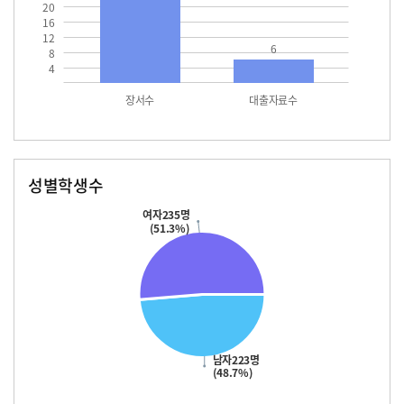
20
16
12
6
8
4
장서수
대출자료수
성별학생수
남자
여자
223.0
235.0
여자235명
(51.3%)
남자223명
(48.7%)