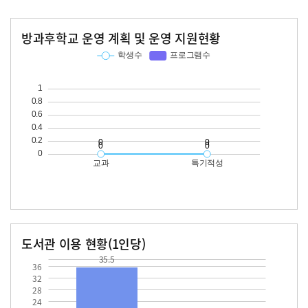
방과후학교 운영 계획 및 운영 지원현황
교과
특기적성
학생수
프로그램수
학생수
프로그램수
도서관 이용 현황(1인당)
장서수
대출자료수
35.5
35.5
36
32
28
24