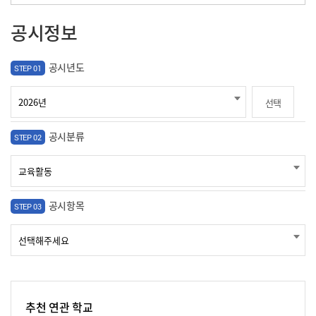
공시정보
공시년도
STEP 01
선택
공시분류
STEP 02
공시항목
STEP 03
추천 연관 학교