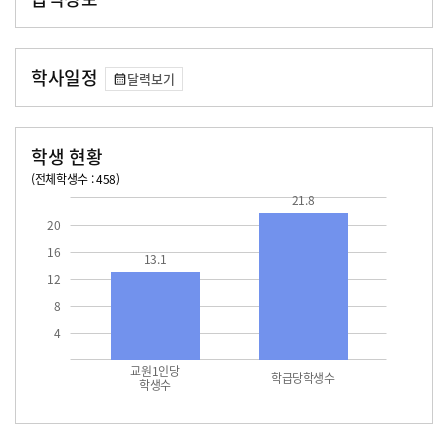
학사일정
달력보기
학생 현황
(전체학생수 : 458)
교원1인당 학생수
학급당학생수
13.1
21.8
21.8
20
16
13.1
12
8
4
교원1인당
학급당학생수
학생수