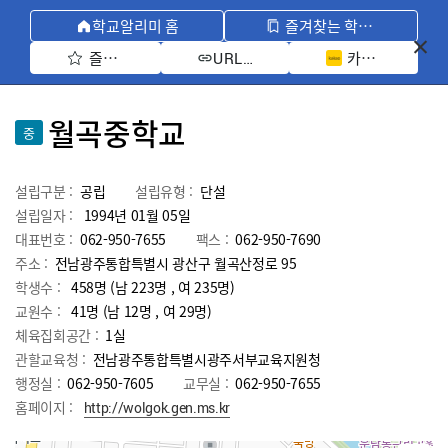
학교알리미 홈
즐겨찾는 학교 모아보기
즐겨찾기 선택
카카오톡 공유 
URL 복사
월곡중학교
중
설립구분 :
공립
설립유형 :
단설
설립일자 :
1994년 01월 05일
대표번호 :
062-950-7655
팩스 :
062-950-7690
주소 :
전남광주통합특별시 광산구 월곡산정로 95
학생수 :
458명 (남 223명 , 여 235명)
교원수 :
41명
(남
12
명 , 여
29
명)
체육집회공간 :
1실
관할교육청 :
전남광주통합특별시광주서부교육지원청
행정실 :
062-950-7605
교무실 :
062-950-7655
홈페이지 :
http://wolgok.gen.ms.kr