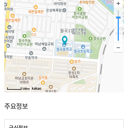
100m
주요정보
급식정보