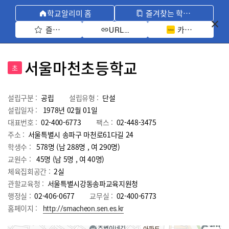
학교알리미 홈
즐겨찾는 학교 모아보기
즐겨찾기 선택
카카오톡 공유 
URL 복사
서울마천초등학교
초
설립구분 :
공립
설립유형 :
단설
설립일자 :
1978년 02월 01일
대표번호 :
02-400-6773
팩스 :
02-448-3475
주소 :
서울특별시 송파구 마천로61다길 24
학생수 :
578명 (남 288명 , 여 290명)
교원수 :
45명
(남
5
명 , 여
40
명)
체육집회공간 :
2실
관할교육청 :
서울특별시강동송파교육지원청
행정실 :
02-406-0677
교무실 :
02-400-6773
홈페이지 :
http://smacheon.sen.es.kr