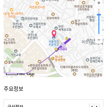
100m
주요정보
급식정보