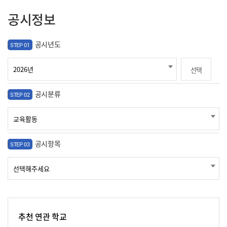
공시정보
공시년도
STEP 01
선택
공시분류
STEP 02
공시항목
STEP 03
추천 연관 학교