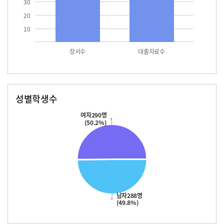
30
20
10
장서수
대출자료수
성별학생수
남자
여자
288.0
290.0
여자290명
(50.2%)
남자288명
(49.8%)