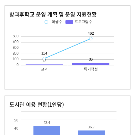
방과후학교 운영 계획 및 운영 지원현황
교과
특기적성
학생수
프로그램수
학생수
프로그램수
114
12
462
36
도서관 이용 현황(1인당)
장서수
대출자료수
42.4
36.7
50
42.4
36.7
40