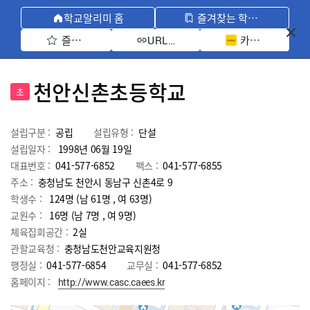
학교알리미 홈
즐겨찾는 학교 모아보기
즐겨찾기 선택
카카오톡 공유 
URL 복사
천안신촌초등학교
초
설립구분 :
공립
설립유형 :
단설
설립일자 :
1998년 06월 19일
대표번호 :
041-577-6852
팩스 :
041-577-6855
주소 :
충청남도 천안시 동남구 신촌4로 9
학생수 :
124명 (남 61명 , 여 63명)
교원수 :
16명
(남
7
명 , 여
9
명)
체육집회공간 :
2실
관할교육청 :
충청남도천안교육지원청
행정실 :
041-577-6854
교무실 :
041-577-6852
홈페이지 :
http://www.casc.caees.kr