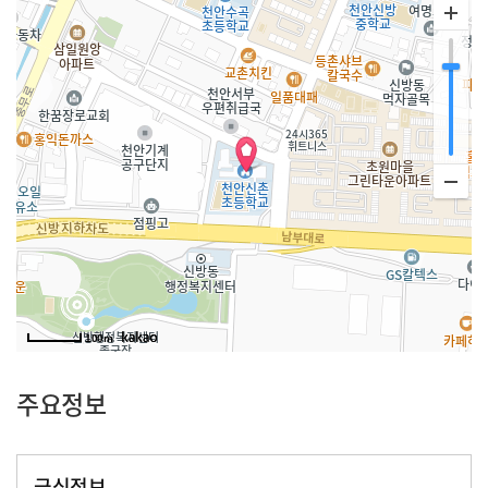
100m
주요정보
급식정보