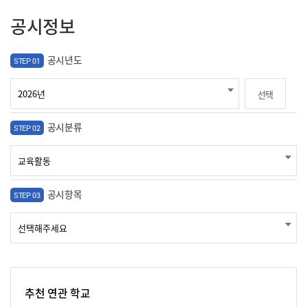
공시정보
공시년도
STEP 01
선택
공시분류
STEP 02
공시항목
STEP 03
추천 연관 학교