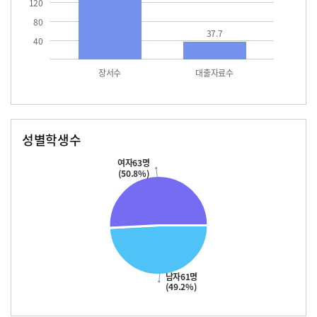
120
80
37.7
40
장서수
대출자료수
성별학생수
남자
여자
61.0
63.0
여자63명
(50.8%)
남자61명
(49.2%)