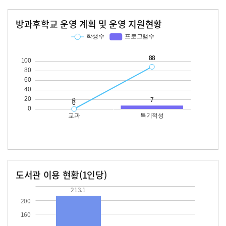
방과후학교 운영 계획 및 운영 지원현황
교과
특기적성
학생수
프로그램수
학생수
프로그램수
88
도서관 이용 현황(1인당)
장서수
대출자료수
213.1
37.7
213.1
200
160