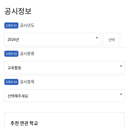
공시정보
공시년도
STEP 01
선택
공시분류
STEP 02
공시항목
STEP 03
추천 연관 학교