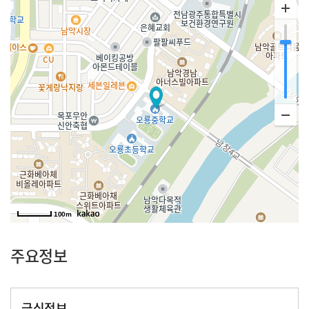
100m
주요정보
급식정보