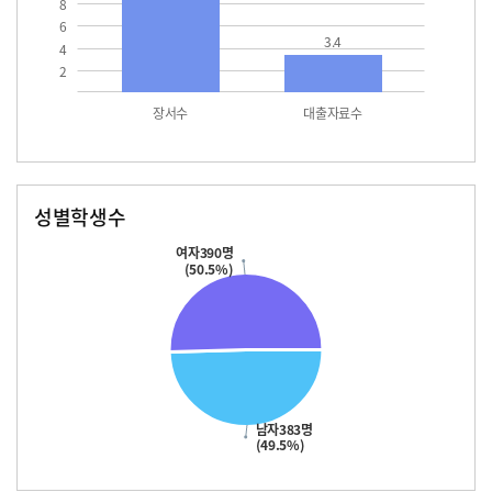
8
6
3.4
4
2
장서수
대출자료수
성별학생수
남자
여자
383.0
390.0
여자390명
(50.5%)
남자383명
(49.5%)