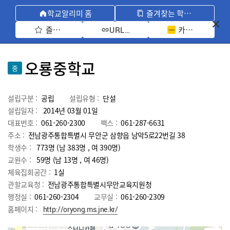
학교알리미 홈
즐겨찾는 학교 모아보기
즐겨찾기 선택
카카오톡 공유 
URL 복사
오룡중학교
중
설립구분 :
공립
설립유형 :
단설
설립일자 :
2014년 03월 01일
대표번호 :
061-260-2300
팩스 :
061-287-6631
주소 :
전남광주통합특별시 무안군 삼향읍 남악5로22번길 38
학생수 :
773명 (남 383명 , 여 390명)
교원수 :
59명
(남
13
명 , 여
46
명)
체육집회공간 :
1실
관할교육청 :
전남광주통합특별시무안교육지원청
행정실 :
061-260-2304
교무실 :
061-260-2309
홈페이지 :
http://oryong.ms.jne.kr/