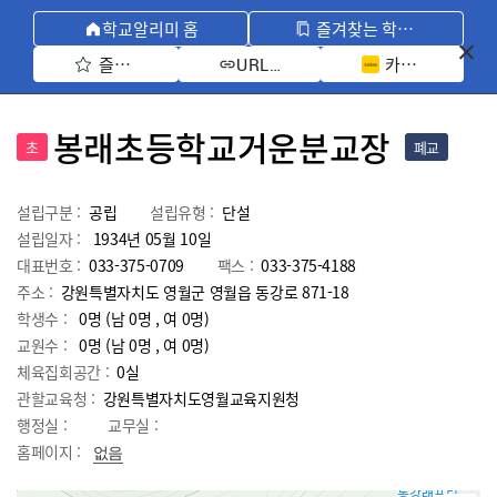
학교알리미 홈
즐겨찾는 학교 모아보기
즐겨찾기 선택
카카오톡 공유 
URL 복사
봉래초등학교거운분교장
초
폐교
설립구분 :
공립
설립유형 :
단설
설립일자 :
1934년 05월 10일
대표번호 :
033-375-0709
팩스 :
033-375-4188
주소 :
강원특별자치도 영월군 영월읍 동강로 871-18
학생수 :
0명 (남 0명 , 여 0명)
교원수 :
0명
(남
0
명 , 여
0
명)
체육집회공간 :
0실
관할교육청 :
강원특별자치도영월교육지원청
행정실 :
교무실 :
홈페이지 :
없음