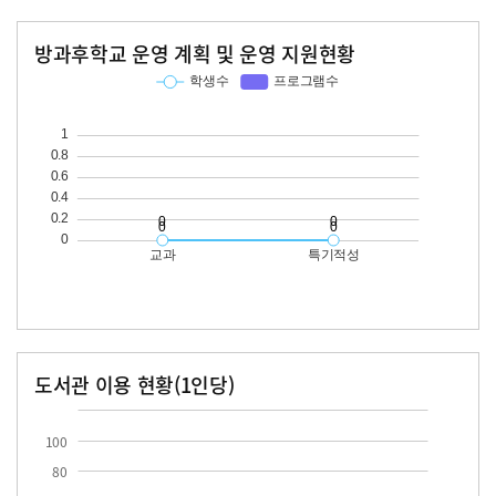
방과후학교 운영 계획 및 운영 지원현황
교과
특기적성
학생수
프로그램수
학생수
프로그램수
도서관 이용 현황(1인당)
장서수
대출자료수
100
80