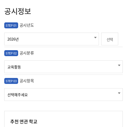
공시정보
공시년도
STEP 01
선택
공시분류
STEP 02
공시항목
STEP 03
추천 연관 학교