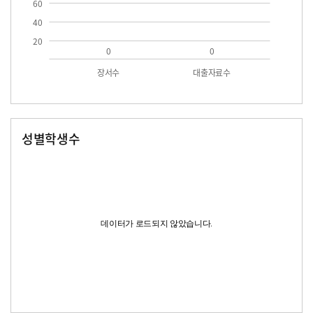
60
40
20
0
0
장서수
대출자료수
성별학생수
남자
여자
데이터가 로드되지 않았습니다.