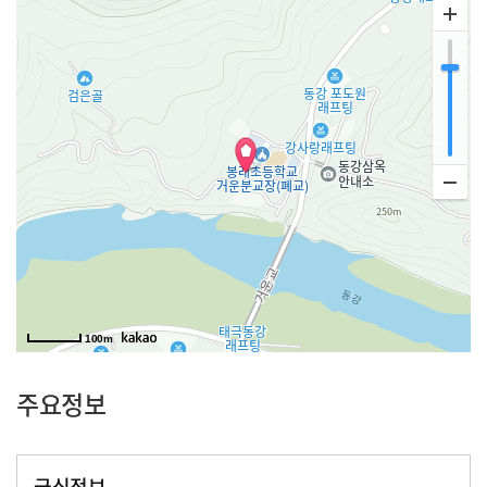
100m
주요정보
급식정보