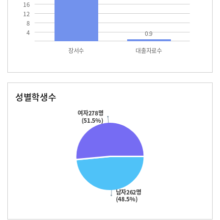
16
12
8
4
0.9
장서수
대출자료수
성별학생수
남자
여자
262.0
278.0
여자278명
(51.5%)
남자262명
(48.5%)