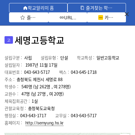
학교알리미 홈
즐겨찾는 학교 모아보기
즐겨찾기 선택
카카오톡 공유 
URL 복사
세명고등학교
고
설립구분 :
사립
설립유형 :
단설
학교특성 :
일반고등학교
설립일자 :
1987년 11월 17일
대표번호 :
043-643-5717
팩스 :
043-645-1718
주소 :
충청북도 제천시 세명로 88
학생수 :
540명 (남 262명 , 여 278명)
교원수 :
47명
(남
27
명 , 여
20
명)
체육집회공간 :
1실
관할교육청 :
충청북도교육청
행정실 :
043-643-1717
교무실 :
043-643-5717
홈페이지 :
http://semyung.hs.kr