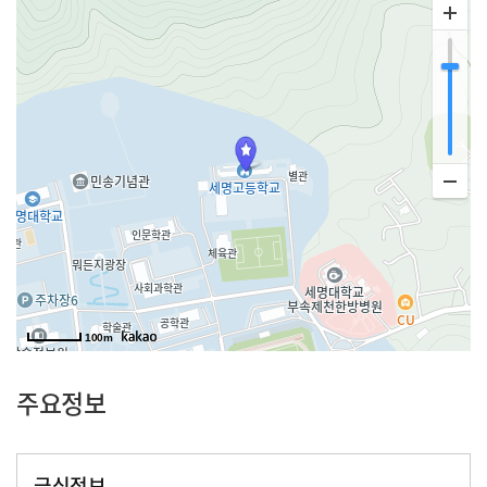
100m
주요정보
급식정보