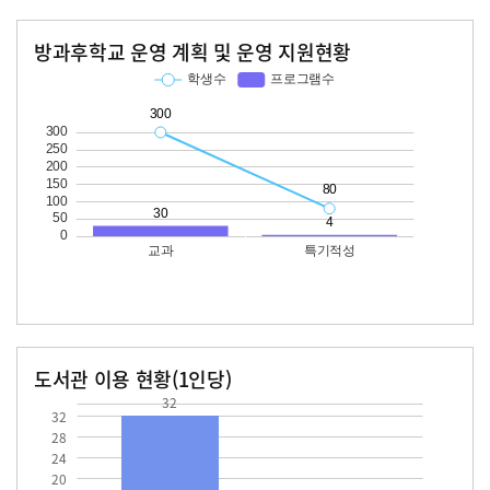
방과후학교 운영 계획 및 운영 지원현황
교과
특기적성
학생수
프로그램수
학생수
프로그램수
300
30
80
도서관 이용 현황(1인당)
32
장서수
대출자료수
32.0
32
28
24
20