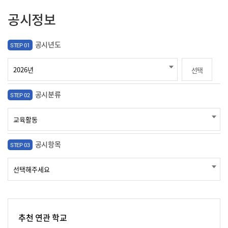
공시정보
공시년도
STEP 01
선택
공시분류
STEP 02
공시항목
STEP 03
추천 연관 학교