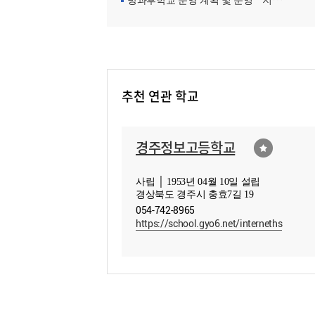
방과후학교 운영 계획 및 운영ㆍ지원현황
추천 연관 학교
경주정보고등학교
사립 │ 1953년 04월 10일 설립
경상북도 경주시 충효7길 19
054-742-8965
https://school.gyo6.net/interneths