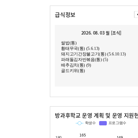
급식정보
2026. 08. 03 월 [조식]
쌀밥(통)
황태무국(통) (5.6.13)
돼지고기간장불고기(통) (5.6.10.13)
파래돌김자반볶음(통) (5)
배추김치(통) (9)
골드키위(통)
방과후학교 운영 계획 및 운영 지원
교과
특기적성
학생수
프로그램수
학생수
프로그램수
165
24
149
20