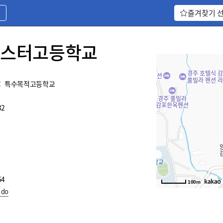
기
즐겨찾기 
스터고등학교
:
특수목적고등학교
32
54
100m
.do