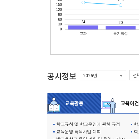
공시정보
선
교육활동
교육여건
학교규칙 및 학교운영에 관한 규정
학교
교육운영 특색사업 계획
학