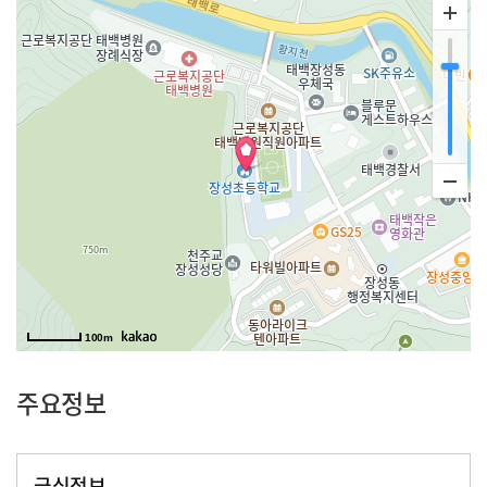
100m
주요정보
급식정보