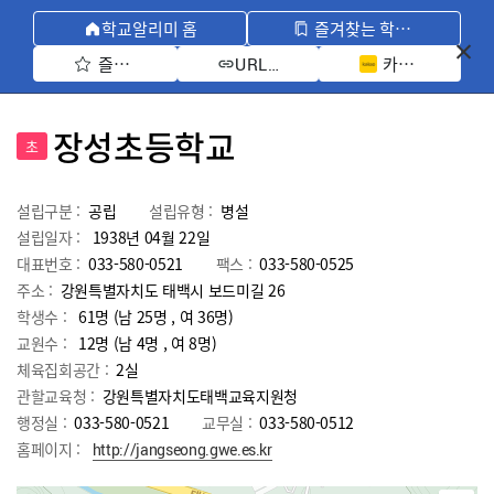
학교알리미 홈
즐겨찾는 학교 모아보기
즐겨찾기 선택
카카오톡 공유 
URL 복사
장성초등학교
초
설립구분 :
공립
설립유형 :
병설
설립일자 :
1938년 04월 22일
대표번호 :
033-580-0521
팩스 :
033-580-0525
주소 :
강원특별자치도 태백시 보드미길 26
학생수 :
61명 (남 25명 , 여 36명)
교원수 :
12명
(남
4
명 , 여
8
명)
체육집회공간 :
2실
관할교육청 :
강원특별자치도태백교육지원청
행정실 :
033-580-0521
교무실 :
033-580-0512
홈페이지 :
http://jangseong.gwe.es.kr