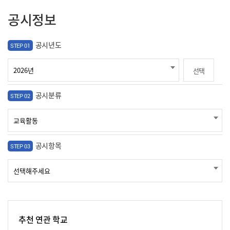
공시정보
공시년도
STEP 01
선택
공시분류
STEP 02
공시항목
STEP 03
추천 연관 학교