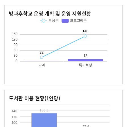
방과후학교 운영 계획 및 운영 지원현황
교과
특기적성
학생수
프로그램수
학생수
프로그램수
22
140
12
도서관 이용 현황(1인당)
장서수
대출자료수
130.1
72.6
130.1
140
120
100
72.6