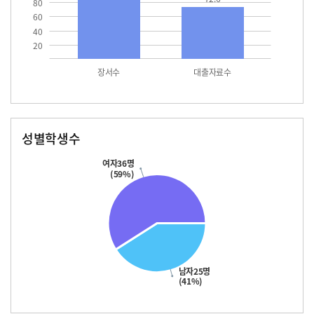
80
60
40
20
장서수
대출자료수
성별학생수
남자
여자
25.0
36.0
여자36명
(59%)
남자25명
(41%)