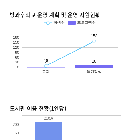
방과후학교 운영 계획 및 운영 지원현황
교과
특기적성
학생수
프로그램수
학생수
프로그램수
10
158
16
도서관 이용 현황(1인당)
장서수
대출자료수
210.6
210.6
200
160