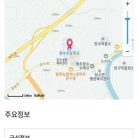
100m
주요정보
급식정보