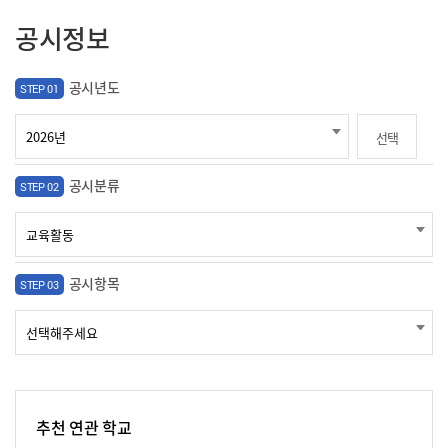
공시정보
공시년도
STEP 01
선택
공시분류
STEP 02
공시항목
STEP 03
추천 연관 학교