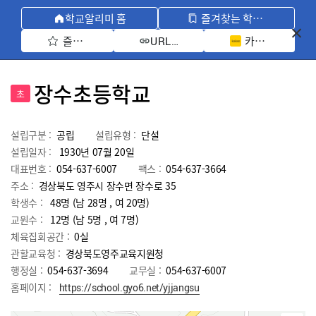
학교알리미 홈
즐겨찾는 학교 모아보기
즐겨찾기 선택
카카오톡 공유 
URL 복사
장수초등학교
초
설립구분 :
공립
설립유형 :
단설
설립일자 :
1930년 07월 20일
대표번호 :
054-637-6007
팩스 :
054-637-3664
주소 :
경상북도 영주시 장수면 장수로 35
학생수 :
48명 (남 28명 , 여 20명)
교원수 :
12명
(남
5
명 , 여
7
명)
체육집회공간 :
0실
관할교육청 :
경상북도영주교육지원청
행정실 :
054-637-3694
교무실 :
054-637-6007
홈페이지 :
https://school.gyo6.net/yjjangsu