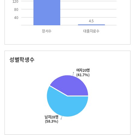
120
80
40
4.5
장서수
대출자료수
성별학생수
남자
여자
28.0
20.0
여자20명
(41.7%)
남자28명
(58.3%)