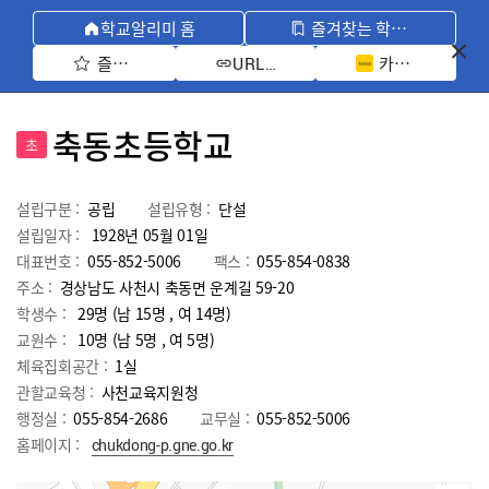
학교알리미 홈
즐겨찾는 학교 모아보기
즐겨찾기 선택
카카오톡 공유 
URL 복사
축동초등학교
초
설립구분 :
공립
설립유형 :
단설
설립일자 :
1928년 05월 01일
대표번호 :
055-852-5006
팩스 :
055-854-0838
주소 :
경상남도 사천시 축동면 운계길 59-20
학생수 :
29명 (남 15명 , 여 14명)
교원수 :
10명
(남
5
명 , 여
5
명)
체육집회공간 :
1실
관할교육청 :
사천교육지원청
행정실 :
055-854-2686
교무실 :
055-852-5006
홈페이지 :
chukdong-p.gne.go.kr