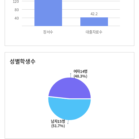
120
80
42.2
40
장서수
대출자료수
성별학생수
남자
여자
15.0
14.0
여자14명
(48.3%)
남자15명
(51.7%)