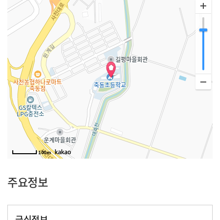
100m
주요정보
급식정보