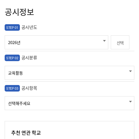
공시정보
공시년도
STEP 01
선택
공시분류
STEP 02
공시항목
STEP 03
추천 연관 학교