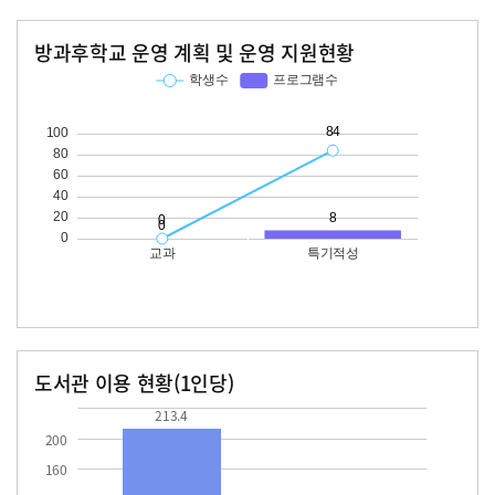
방과후학교 운영 계획 및 운영 지원현황
교과
특기적성
학생수
프로그램수
학생수
프로그램수
84
도서관 이용 현황(1인당)
장서수
대출자료수
213.4
42.2
213.4
200
160