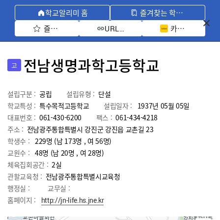
학교알리미 홈
즐겨찾는 학교 모아보기
즐겨찾기 선택
카카오톡 공유 
URL 복사
전남생명과학고등학교
고
설립구분 :
공립
설립유형 :
단설
학교특성 :
특수목적고등학교
설립일자 :
1937년 05월 05일
대표번호 :
061-430-6200
팩스 :
061-434-4218
주소 :
전남광주통합특별시 강진군 강진읍 교촌길 23
학생수 :
229명 (남 173명 , 여 56명)
교원수 :
48명
(남
20
명 , 여
28
명)
체육집회공간 :
2실
관할교육청 :
전남광주통합특별시교육청
행정실 :
교무실 :
홈페이지 :
http://jn-life.hs.jne.kr