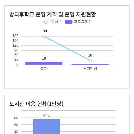
방과후학교 운영 계획 및 운영 지원현황
교과
특기적성
학생수
프로그램수
학생수
프로그램수
180
18
26
도서관 이용 현황(1인당)
장서수
대출자료수
57.6
57.6
60
50
40