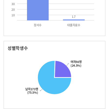
30
20
10
1.7
장서수
대출자료수
성별학생수
남자
여자
173.0
56.0
여자56명
(24.5%)
남자173명
(75.5%)