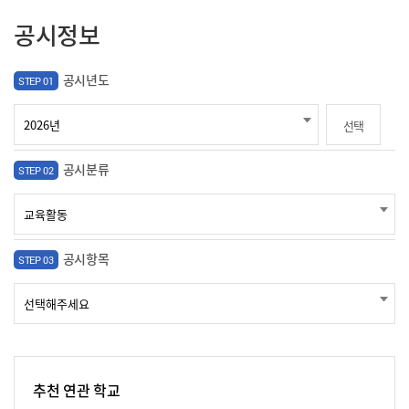
공시정보
공시년도
STEP 01
선택
공시분류
STEP 02
공시항목
STEP 03
추천 연관 학교