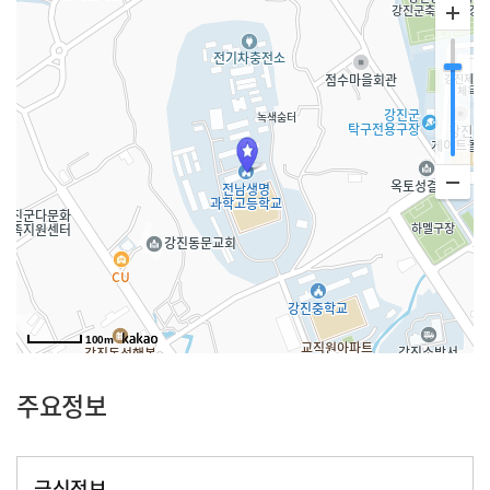
100m
주요정보
급식정보