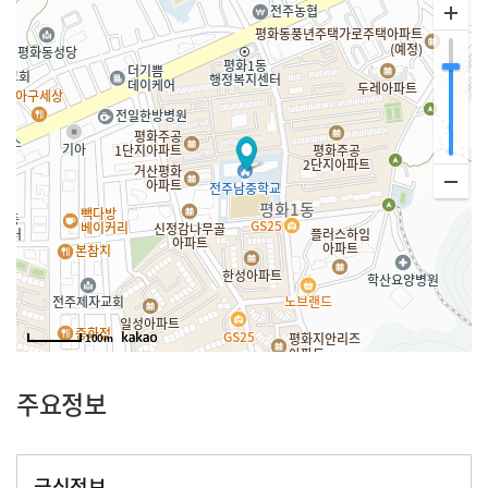
100m
주요정보
급식정보