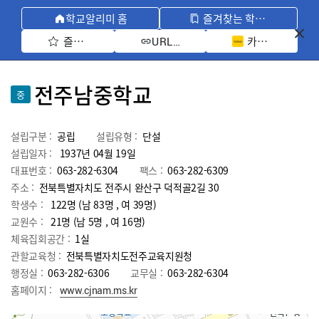
학교알리미 홈
즐겨찾는 학교 모아보기
즐겨찾기 선택
카카오톡 공유 
URL 복사
전주남중학교
중
설립구분 :
공립
설립유형 :
단설
설립일자 :
1937년 04월 19일
대표번호 :
063-282-6304
팩스 :
063-282-6309
주소 :
전북특별자치도 전주시 완산구 덕적골2길 30
학생수 :
122명 (남 83명 , 여 39명)
교원수 :
21명
(남
5
명 , 여
16
명)
체육집회공간 :
1실
관할교육청 :
전북특별자치도전주교육지원청
행정실 :
063-282-6306
교무실 :
063-282-6304
홈페이지 :
www.cjnam.ms.kr