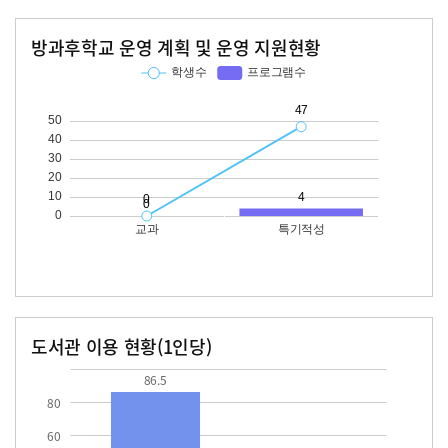
방과후학교 운영 계획 및 운영 지원현황
교과
특기적성
학생수
프로그램수
학생수
프로그램수
47
도서관 이용 현황(1인당)
장서수
대출자료수
86.5
86.5
80
60