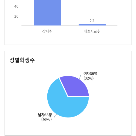
40
20
2.2
장서수
대출자료수
성별학생수
남자
여자
83.0
39.0
여자39명
(32%)
남자83명
(68%)