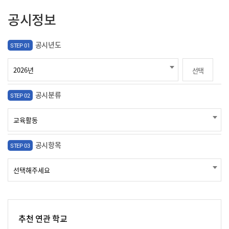
공시정보
공시년도
STEP 01
선택
공시분류
STEP 02
공시항목
STEP 03
추천 연관 학교