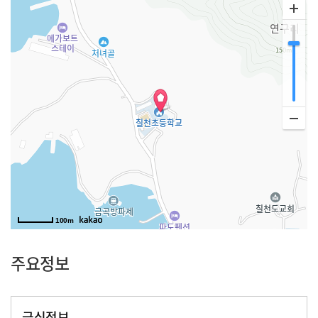
100m
주요정보
급식정보