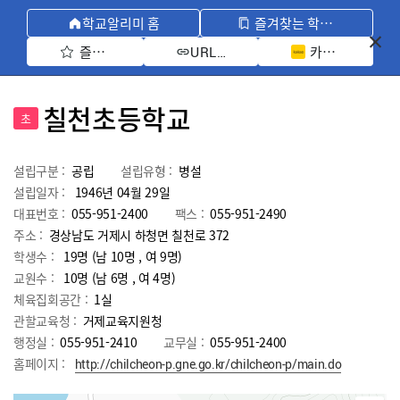
학교알리미 홈
즐겨찾는 학교 모아보기
즐겨찾기 선택
카카오톡 공유 
URL 복사
칠천초등학교
초
설립구분 :
공립
설립유형 :
병설
설립일자 :
1946년 04월 29일
대표번호 :
055-951-2400
팩스 :
055-951-2490
주소 :
경상남도 거제시 하청면 칠천로 372
학생수 :
19명 (남 10명 , 여 9명)
교원수 :
10명
(남
6
명 , 여
4
명)
체육집회공간 :
1실
관할교육청 :
거제교육지원청
행정실 :
055-951-2410
교무실 :
055-951-2400
홈페이지 :
http://chilcheon-p.gne.go.kr/chilcheon-p/main.do