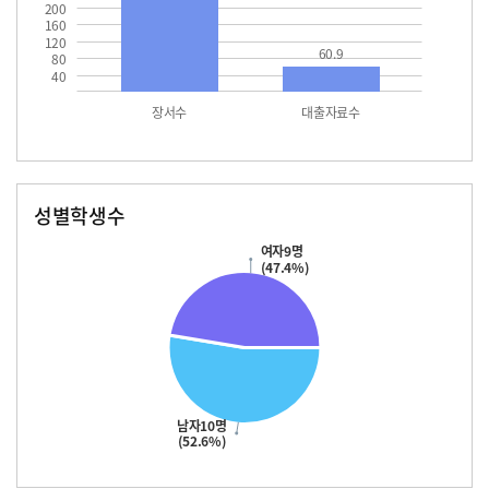
200
160
120
60.9
80
40
장서수
대출자료수
성별학생수
남자
여자
10.0
여자9명
(47.4%)
남자10명
(52.6%)