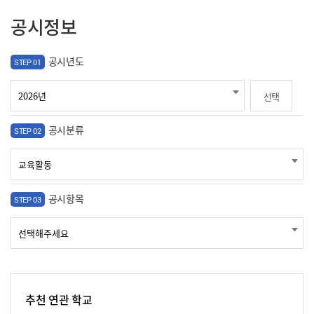
공시정보
공시년도
STEP 01
선택
공시분류
STEP 02
공시항목
STEP 03
추천 연관 학교