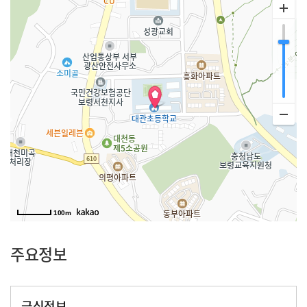
100m
주요정보
급식정보