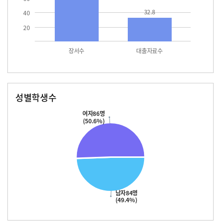
32.8
40
20
장서수
대출자료수
성별학생수
남자
여자
84.0
86.0
여자86명
(50.6%)
남자84명
(49.4%)