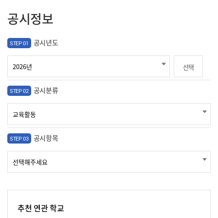
공시정보
공시년도
STEP 01
선택
공시분류
STEP 02
공시항목
STEP 03
추천 연관 학교