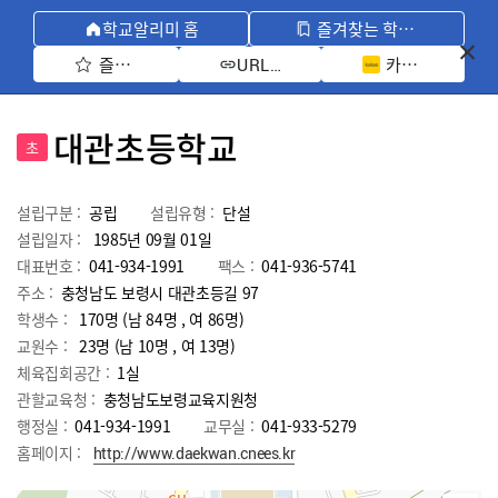
학교알리미 홈
즐겨찾는 학교 모아보기
즐겨찾기 선택
카카오톡 공유 
URL 복사
대관초등학교
초
설립구분 :
공립
설립유형 :
단설
설립일자 :
1985년 09월 01일
대표번호 :
041-934-1991
팩스 :
041-936-5741
주소 :
충청남도 보령시 대관초등길 97
학생수 :
170명 (남 84명 , 여 86명)
교원수 :
23명
(남
10
명 , 여
13
명)
체육집회공간 :
1실
관할교육청 :
충청남도보령교육지원청
행정실 :
041-934-1991
교무실 :
041-933-5279
홈페이지 :
http://www.daekwan.cnees.kr