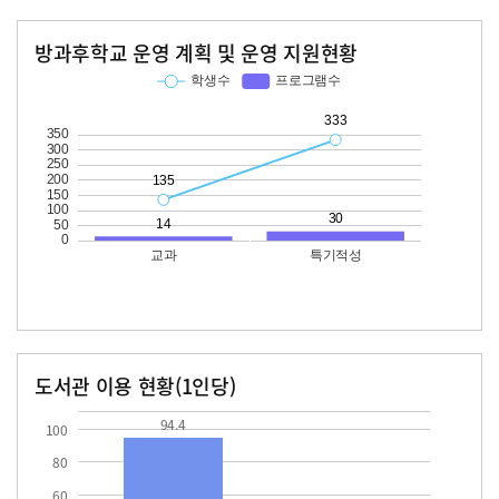
방과후학교 운영 계획 및 운영 지원현황
교과
특기적성
학생수
프로그램수
학생수
프로그램수
135
14
333
30
도서관 이용 현황(1인당)
장서수
대출자료수
94.4
32.8
94.4
100
80
60