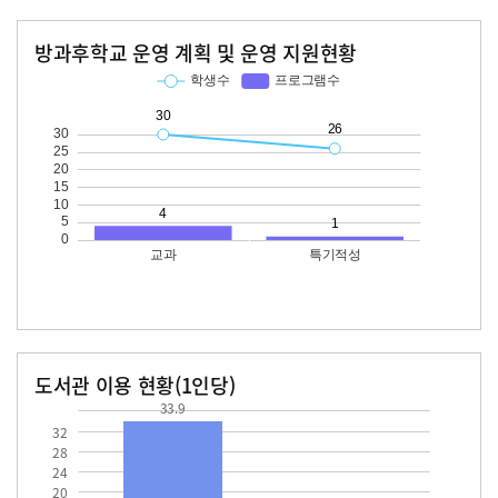
방과후학교 운영 계획 및 운영 지원현황
교과
특기적성
학생수
프로그램수
학생수
프로그램수
30
26
도서관 이용 현황(1인당)
33.9
장서수
대출자료수
33.9
32
28
24
20