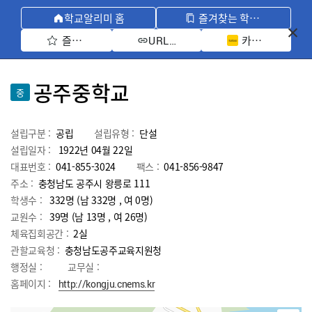
학교알리미 홈
즐겨찾는 학교 모아보기
즐겨찾기 선택
카카오톡 공유 
URL 복사
공주중학교
중
설립구분 :
공립
설립유형 :
단설
설립일자 :
1922년 04월 22일
대표번호 :
041-855-3024
팩스 :
041-856-9847
주소 :
충청남도 공주시 왕릉로 111
학생수 :
332명 (남 332명 , 여 0명)
교원수 :
39명
(남
13
명 , 여
26
명)
체육집회공간 :
2실
관할교육청 :
충청남도공주교육지원청
행정실 :
교무실 :
홈페이지 :
http://kongju.cnems.kr