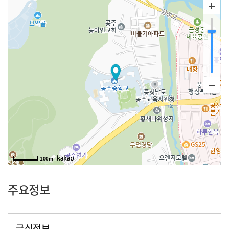
100m
주요정보
급식정보