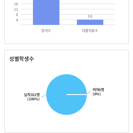
16
12
8
3.9
4
장서수
대출자료수
성별학생수
남자
여자
332.0
여자0명
(0%)
남자332명
(100%)