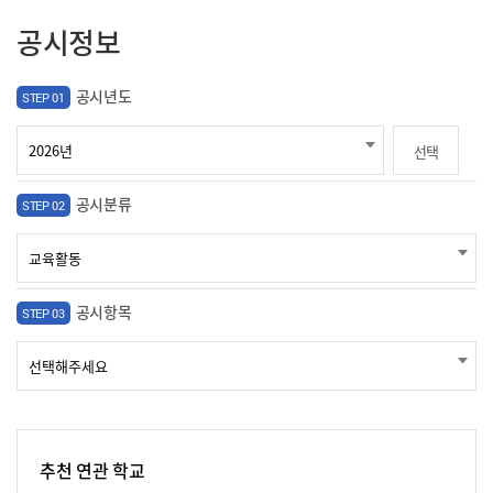
공시정보
공시년도
STEP 01
선택
공시분류
STEP 02
공시항목
STEP 03
추천 연관 학교