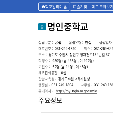
학교알리미 홈
즐겨찾는 학교 모아보
명인중학교
중
설립구분 :
공립
설립유형 :
단설
설립일자 
대표번호 :
031-249-1860
팩스 :
031-269-34
주소 :
경기도 수원시 장안구 정자천로134번길 37
학생수 :
930명 (남 438명 , 여 492명)
교원수 :
62명
(남
14
명 , 여
48
명)
체육집회공간 :
0실
관할교육청 :
경기도수원교육지원청
행정실 :
031-249-1804
교무실 :
031-249-18
홈페이지 :
http://myungin-m.goesw.kr
주요정보