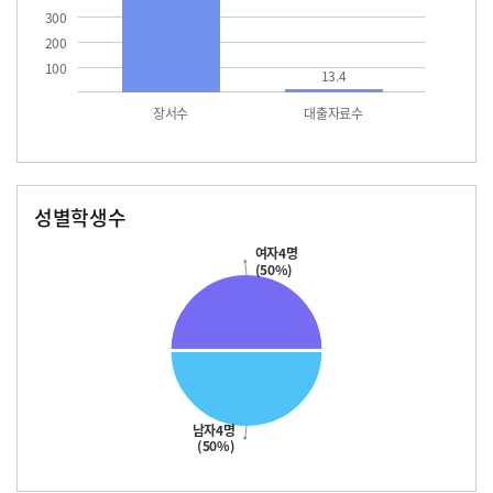
300
200
100
13.4
장서수
대출자료수
성별학생수
남자
여자
여자4명
(50%)
남자4명
(50%)