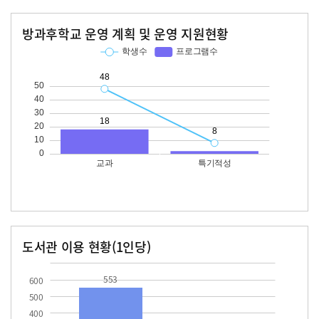
방과후학교 운영 계획 및 운영 지원현황
교과
특기적성
학생수
프로그램수
학생수
프로그램수
48
18
도서관 이용 현황(1인당)
장서수
대출자료수
553.0
13.4
553
600
500
400