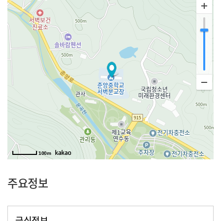
100m
주요정보
급식정보