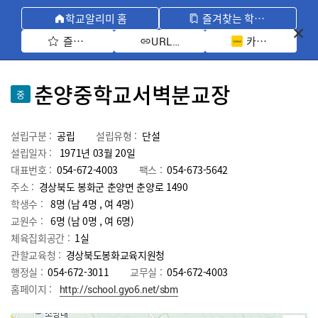
학교알리미 홈
즐겨찾는 학교 모아보기
즐겨찾기 선택
카카오톡 공유 
URL 복사
춘양중학교서벽분교장
중
설립구분 :
공립
설립유형 :
단설
설립일자 :
1971년 03월 20일
대표번호 :
054-672-4003
팩스 :
054-673-5642
주소 :
경상북도 봉화군 춘양면 춘양로 1490
학생수 :
8명 (남 4명 , 여 4명)
교원수 :
6명
(남
0
명 , 여
6
명)
체육집회공간 :
1실
관할교육청 :
경상북도봉화교육지원청
행정실 :
054-672-3011
교무실 :
054-672-4003
홈페이지 :
http://school.gyo6.net/sbm