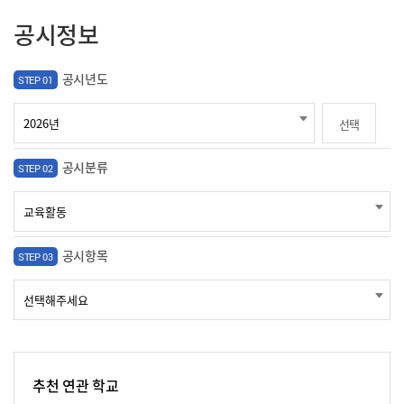
공시정보
공시년도
STEP 01
선택
공시분류
STEP 02
공시항목
STEP 03
추천 연관 학교