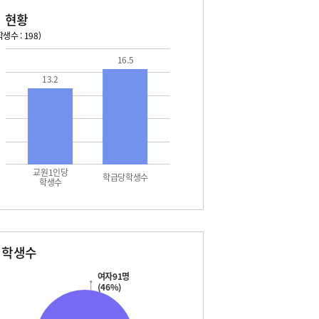
 현황
생수 : 198)
16.5
026. 08. 15 토 ~ 2026. 08. 21 금
2026. 08. 22 토 ~ 2026. 
13.2
5 토 - 광복절
08. 22 토 - 토요휴업일
7 월 - 대체공휴일
교원1인당
학급당학생수
학생수
별학생수
여자91명
(46%)