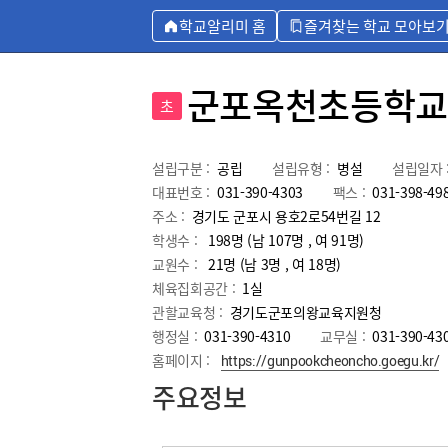
학교알리미 홈
즐겨찾는 학교 모아보
군포옥천초등학교
초
설립구분 :
공립
설립유형 :
병설
설립일자 
대표번호 :
031-390-4303
팩스 :
031-398-49
주소 :
경기도 군포시 용호2로54번길 12
학생수 :
198명 (남 107명 , 여 91명)
교원수 :
21명
(남
3
명 , 여
18
명)
체육집회공간 :
1실
관할교육청 :
경기도군포의왕교육지원청
행정실 :
031-390-4310
교무실 :
031-390-43
홈페이지 :
https://gunpookcheoncho.goegu.kr/
주요정보