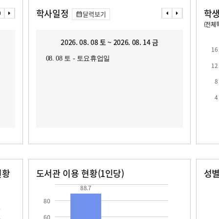
학사일정
학생
달력보기
(전체학
교원1인당 학생수
학급당학생수
13.2
16.5
2026. 08. 08 토 ~ 2026. 08. 14 금
2
16
08. 08 토 - 토요휴업일
08. 1
12
08. 1
8
4
현황
도서관 이용 현황(1인당)
성
장서수
대출자료수
남자
여자
88.7
25.2
107.0
91.0
88.7
80
60