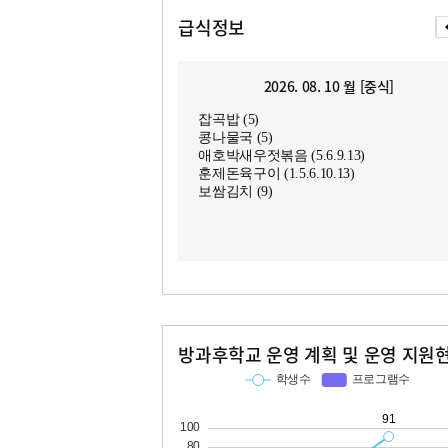
급식정보
2026. 08. 10 월 [중식]
잡곡밥 (5)
콩나물국 (5)
애호박새우젓볶음 (5.6.9.13)
훈제돈육구이 (1.5.6.10.13)
보쌈김치 (9)
방과후학교 운영 계획 및 운영 지원
교과
특기적성
학생수
프로그램수
학생수
프로그램수
91