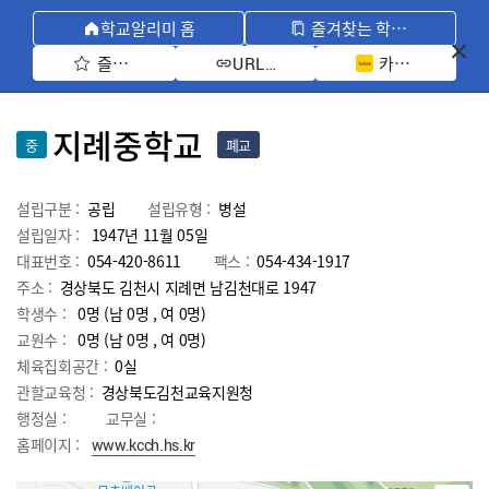
학교알리미 홈
즐겨찾는 학교 모아보기
즐겨찾기 선택
카카오톡 공유 
URL 복사
지례중학교
중
폐교
설립구분 :
공립
설립유형 :
병설
설립일자 :
1947년 11월 05일
대표번호 :
054-420-8611
팩스 :
054-434-1917
주소 :
경상북도 김천시 지례면 남김천대로 1947
학생수 :
0명 (남 0명 , 여 0명)
교원수 :
0명
(남
0
명 , 여
0
명)
체육집회공간 :
0실
관할교육청 :
경상북도김천교육지원청
행정실 :
교무실 :
홈페이지 :
www.kcch.hs.kr