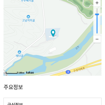
100m
주요정보
급식정보