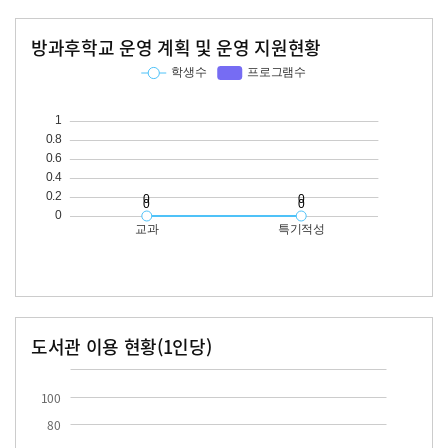
방과후학교 운영 계획 및 운영 지원현황
교과
특기적성
학생수
프로그램수
학생수
프로그램수
도서관 이용 현황(1인당)
장서수
대출자료수
100
80