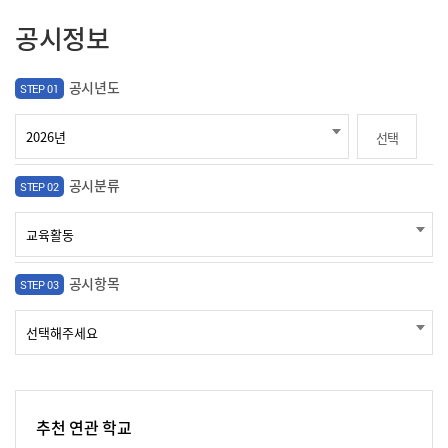
공시정보
공시년도
STEP 01
선택
공시분류
STEP 02
공시항목
STEP 03
추천 연관 학교