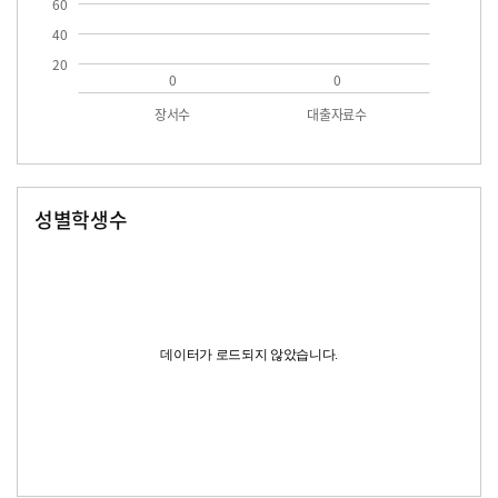
60
40
20
0
0
장서수
대출자료수
성별학생수
남자
여자
데이터가 로드되지 않았습니다.