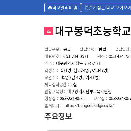
학교알리미 홈
즐겨찾는 학교 모아보
대구봉덕초등학교
초
설립구분 :
공립
설립유형 :
병설
설립일자 
대표번호 :
053-234-0571
팩스 :
053-474-73
주소 :
대구광역시 남구 효성로 71
학생수 :
671명 (남 324명 , 여 347명)
교원수 :
45명
(남
4
명 , 여
41
명)
체육집회공간 :
1실
관할교육청 :
대구광역시남부교육지원청
행정실 :
053-234-0581
교무실 :
053-234-05
홈페이지 :
https://bongdeok.dge.es.kr/
주요정보