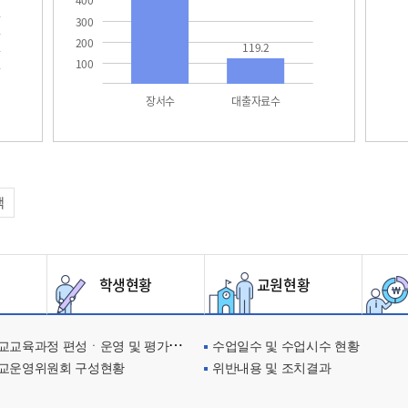
400
300
200
119.2
100
장서수
대출자료수
택
학생현황
교원현황
교육과정 편성ㆍ운영 및 평가에 관한 사항
수업일수 및 수업시수 현황
교운영위원회 구성현황
위반내용 및 조치결과