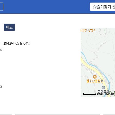
기
즐겨찾기 
교
폐교
:
1942년 05월 04일
55
23
100m