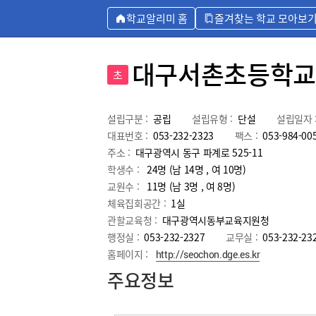
학교알리미 홈
즐겨찾는 학교 모아보
대구서촌초등학
초
설립구분 :
공립
설립유형 :
단설
설립일자 
대표번호 :
053-232-2323
팩스 :
053-984-00
주소 :
대구광역시 동구 파계로 525-11
학생수 :
24명 (남 14명 , 여 10명)
교원수 :
11명
(남
3
명 , 여
8
명)
체육집회공간 :
1실
관할교육청 :
대구광역시동부교육지원청
행정실 :
053-232-2327
교무실 :
053-232-23
홈페이지 :
http://seochon.dge.es.kr
주요정보