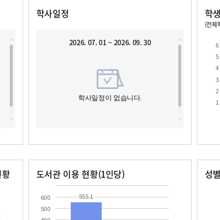
학사일정
학생
(전체학
교원1인당 학생수
학급당학생수
2026. 07. 01 ~ 2026. 09. 30
6
5
4
3
2
로
학사일정이 없습니다.
1
현황
도서관 이용 현황(1인당)
성
장서수
대출자료수
남자
여자
555.1
119.2
14.0
10.0
555.1
600
500