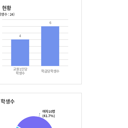
 현황
생수 : 24)
6
4
교원1인당
학급당학생수
학생수
별학생수
여자10명
(41.7%)