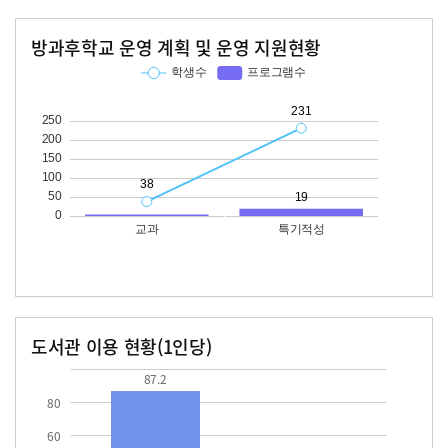
방과후학교 운영 계획 및 운영 지원현황
교과
특기적성
학생수
프로그램수
학생수
프로그램수
38
231
19
도서관 이용 현황(1인당)
장서수
대출자료수
87.2
12.5
87.2
80
60