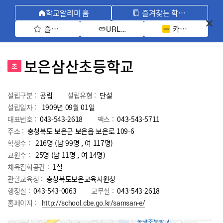
학교알리미 홈
즐겨찾는 학교 모아보기
즐겨찾기 선택
카카오톡 공유 
URL 복사
보은삼산초등학교
초
설립구분 :
공립
설립유형 :
단설
설립일자 :
1909년 09월 01일
대표번호 :
043-543-2618
팩스 :
043-543-5711
주소 :
충청북도 보은군 보은읍 보은로 109-6
학생수 :
216명 (남 99명 , 여 117명)
교원수 :
25명
(남
11
명 , 여
14
명)
체육집회공간 :
1실
관할교육청 :
충청북도보은교육지원청
행정실 :
043-543-0063
교무실 :
043-543-2618
홈페이지 :
http://school.cbe.go.kr/samsan-e/