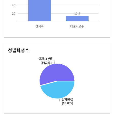
40
12.5
20
장서수
대출자료수
성별학생수
남자
여자
99.0
117.0
여자117명
(54.2%)
남자99명
(45.8%)