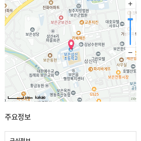
100m
주요정보
급식정보