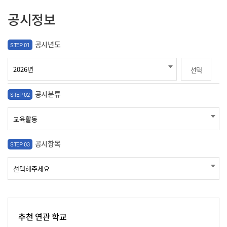
공시정보
공시년도
STEP 01
선택
공시분류
STEP 02
공시항목
STEP 03
추천 연관 학교